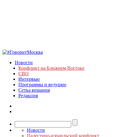
Новости
Конфликт на Ближнем Востоке
СВО
Интервью
Программы и ведущие
Сетка вещания
Редакция
Новости
Палестино-израильский конфликт