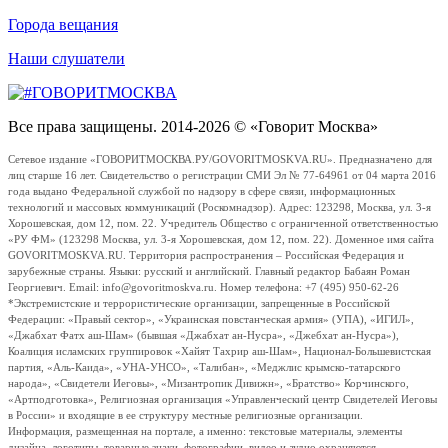
Города вещания
Наши слушатели
Все права защищены. 2014-2026 © «Говорит Москва»
Сетевое издание «ГОВОРИТМОСКВА.РУ/GOVORITMOSKVA.RU». Предназначено для
лиц старше 16 лет. Свидетельство о регистрации СМИ Эл № 77-64961 от 04 марта 2016
года выдано Федеральной службой по надзору в сфере связи, информационных
технологий и массовых коммуникаций (Роскомнадзор). Адрес: 123298, Москва, ул. 3-я
Хорошевская, дом 12, пом. 22. Учредитель Общество с ограниченной ответственностью
«РУ ФМ» (123298 Москва, ул. 3-я Хорошевская, дом 12, пом. 22). Доменное имя сайта
GOVORITMOSKVA.RU. Территория распространения – Российская Федерация и
зарубежные страны. Языки: русский и английский. Главный редактор Бабаян Роман
Георгиевич. Email: info@govoritmoskva.ru. Номер телефона: +7 (495) 950-62-26
*Экстремистские и террористические организации, запрещенные в Российской
Федерации: «Правый сектор», «Украинская повстанческая армия» (УПА), «ИГИЛ»,
«Джабхат Фатх аш-Шам» (бывшая «Джабхат ан-Нусра», «Джебхат ан-Нусра»),
Коалиция исламских группировок «Хайят Тахрир аш-Шам», Национал-Большевистская
партия, «Аль-Каида», «УНА-УНСО», «Талибан», «Меджлис крымско-татарского
народа», «Свидетели Иеговы», «Мизантропик Дивижн», «Братство» Корчинского,
«Артподготовка», Религиозная организация «Управленческий центр Свидетелей Иеговы
в России» и входящие в ее структуру местные религиозные организации.
Информация, размещенная на портале, а именно: текстовые материалы, элементы
дизайна, логотипы, товарные знаки, фотографии, видео и аудио охраняются