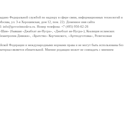
дано Федеральной службой по надзору в сфере связи, информационных технологий и
сква, ул. 3-я Хорошевская, дом 12, пом. 22). Доменное имя сайта
 info@govoritmoskva.ru. Номер телефона: +7 (495) 950-62-26
ш-Шам» (бывшая «Джабхат ан-Нусра», «Джебхат ан-Нусра»), Коалиция исламских
изантропик Дивижн», «Братство» Корчинского, «Артподготовка», Религиозная
ссийской Федерации и международными нормами права и не могут быть использованы без
материал является обязательной. Мнение редакции может не совпадать с мнением