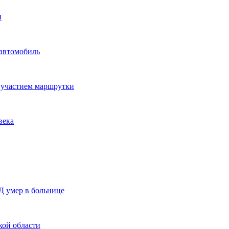
и
 автомобиль
с участием маршрутки
века
Д умер в больнице
кой области