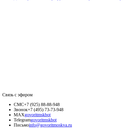
Связь с эфиром
СМС
+7 (925) 88-88-948
Звонок
+7 (495) 73-73-948
MAX
govoritmskbot
Telegram
govoritmskbot
Письмо
info@govoritmoskva.ru