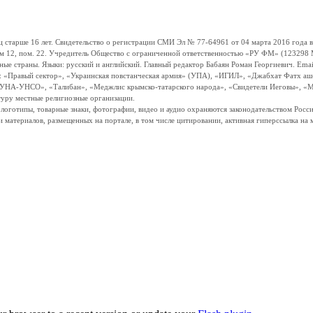
ше 16 лет. Свидетельство о регистрации СМИ Эл № 77-64961 от 04 марта 2016 года вы
ом 12, пом. 22. Учредитель Общество с ограниченной ответственностью «РУ ФМ» (123298 Мо
траны. Языки: русский и английский. Главный редактор Бабаян Роман Георгиевич. Email:
и: «Правый сектор», «Украинская повстанческая армия» (УПА), «ИГИЛ», «Джабхат Фатх а
«УНА-УНСО», «Талибан», «Меджлис крымско-татарского народа», «Свидетели Иеговы», «М
туру местные религиозные организации.
, логотипы, товарные знаки, фотографии, видео и аудио охраняются законодательством Ро
и материалов, размещенных на портале, в том числе цитировании, активная гиперссылка на 