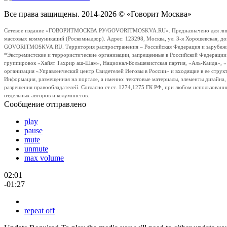
Все права защищены. 2014-2026 © «Говорит Москва»
Сетевое издание «ГОВОРИТМОСКВА.РУ/GOVORITMOSKVA.RU». Предназначено для лиц стар
массовых коммуникаций (Роскомнадзор). Адрес: 123298, Москва, ул. 3-я Хорошевская, д
GOVORITMOSKVA.RU. Территория распространения – Российская Федерация и зарубежные с
*Экстремистские и террористические организации, запрещенные в Российской Федераци
группировок «Хайят Тахрир аш-Шам», Национал-Большевистская партия, «Аль-Каида», 
организация «Управленческий центр Свидетелей Иеговы в России» и входящие в ее струк
Информация, размещенная на портале, а именно: текстовые материалы, элементы дизайна
разрешения правообладателей. Согласно ст.ст. 1274,1275 ГК РФ, при любом использовани
отдельных авторов и колумнистов.
Сообщение отправлено
play
pause
mute
unmute
max volume
02:01
-01:27
repeat off