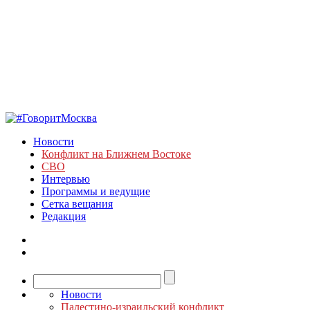
Новости
Конфликт на Ближнем Востоке
СВО
Интервью
Программы и ведущие
Сетка вещания
Редакция
Новости
Палестино-израильский конфликт