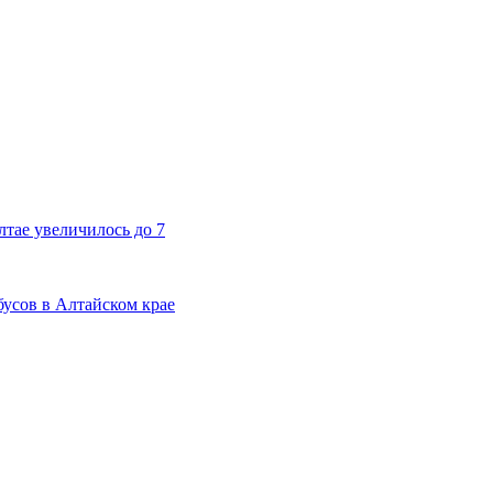
тае увеличилось до 7
бусов в Алтайском крае