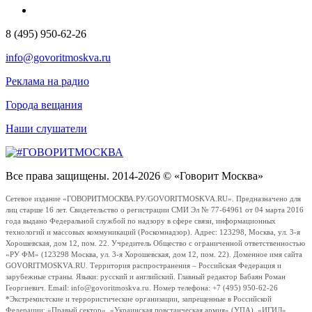
8 (495) 950-62-26
info@govoritmoskva.ru
Реклама на радио
Города вещания
Наши слушатели
Все права защищены. 2014-2026 © «Говорит Москва»
Сетевое издание «ГОВОРИТМОСКВА.РУ/GOVORITMOSKVA.RU». Предназначено для
лиц старше 16 лет. Свидетельство о регистрации СМИ Эл № 77-64961 от 04 марта 2016
года выдано Федеральной службой по надзору в сфере связи, информационных
технологий и массовых коммуникаций (Роскомнадзор). Адрес: 123298, Москва, ул. 3-я
Хорошевская, дом 12, пом. 22. Учредитель Общество с ограниченной ответственностью
«РУ ФМ» (123298 Москва, ул. 3-я Хорошевская, дом 12, пом. 22). Доменное имя сайта
GOVORITMOSKVA.RU. Территория распространения – Российская Федерация и
зарубежные страны. Языки: русский и английский. Главный редактор Бабаян Роман
Георгиевич. Email: info@govoritmoskva.ru. Номер телефона: +7 (495) 950-62-26
*Экстремистские и террористические организации, запрещенные в Российской
Федерации: «Правый сектор», «Украинская повстанческая армия» (УПА), «ИГИЛ»,