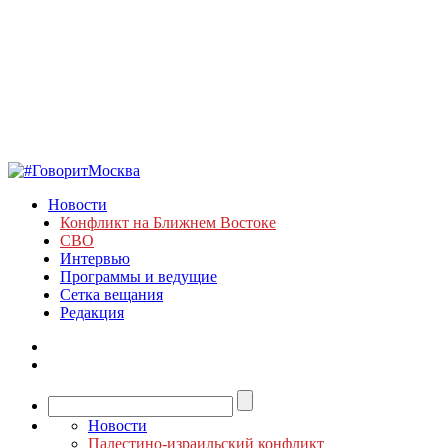
Новости
Конфликт на Ближнем Востоке
СВО
Интервью
Программы и ведущие
Сетка вещания
Редакция
Новости
Палестино-израильский конфликт