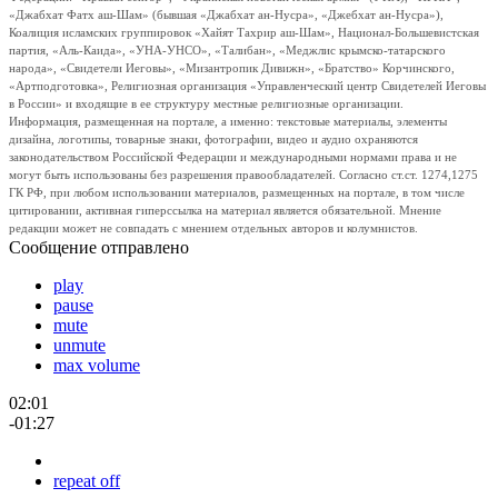
«Джабхат Фатх аш-Шам» (бывшая «Джабхат ан-Нусра», «Джебхат ан-Нусра»),
Коалиция исламских группировок «Хайят Тахрир аш-Шам», Национал-Большевистская
партия, «Аль-Каида», «УНА-УНСО», «Талибан», «Меджлис крымско-татарского
народа», «Свидетели Иеговы», «Мизантропик Дивижн», «Братство» Корчинского,
«Артподготовка», Религиозная организация «Управленческий центр Свидетелей Иеговы
в России» и входящие в ее структуру местные религиозные организации.
Информация, размещенная на портале, а именно: текстовые материалы, элементы
дизайна, логотипы, товарные знаки, фотографии, видео и аудио охраняются
законодательством Российской Федерации и международными нормами права и не
могут быть использованы без разрешения правообладателей. Согласно ст.ст. 1274,1275
ГК РФ, при любом использовании материалов, размещенных на портале, в том числе
цитировании, активная гиперссылка на материал является обязательной. Мнение
редакции может не совпадать с мнением отдельных авторов и колумнистов.
Сообщение отправлено
play
pause
mute
unmute
max volume
02:01
-01:27
repeat off