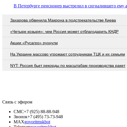
В Петербурге пенсионер выстрелил в сигналившего ему 
Захарова обвинила Макрона в подстрекательстве Киева
«Четыре козыря»: чем Россия может отблагодарить КНДР
Акции «Русагро» рухнули
На Украине массово угрожают сотрудникам ТЦК и их семьям
NYT: Россия бьет рекорды по масштабам производства ракет
Связь с эфиром
СМС
+7 (925) 88-88-948
Звонок
+7 (495) 73-73-948
MAX
govoritmskbot
Telegram
govoritmskbot