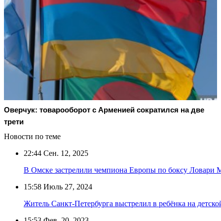
Оверчук: товарооборот с Арменией сократился на две
трети
Новости по теме
22:44
Сен. 12, 2025
В Омске застрелили чемпиона Европы по боксу Ловари 
15:58
Июль 27, 2024
Житель Санкт-Петербурга выстрелил в ребёнка на детск
15:53
Фев. 20, 2023