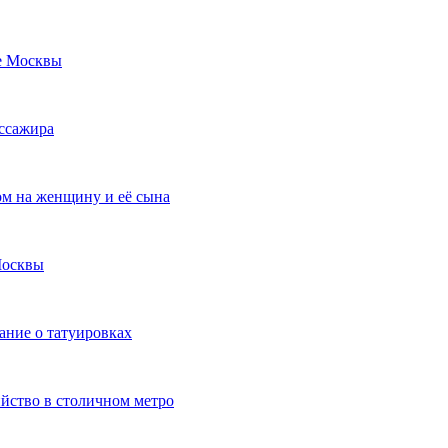
де Москвы
ассажира
ом на женщину и её сына
Москвы
ание о татуировках
ийство в столичном метро