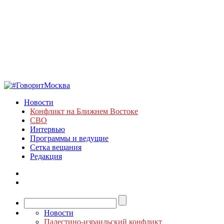
Новости
Конфликт на Ближнем Востоке
СВО
Интервью
Программы и ведущие
Сетка вещания
Редакция
Новости
Палестино-израильский конфликт