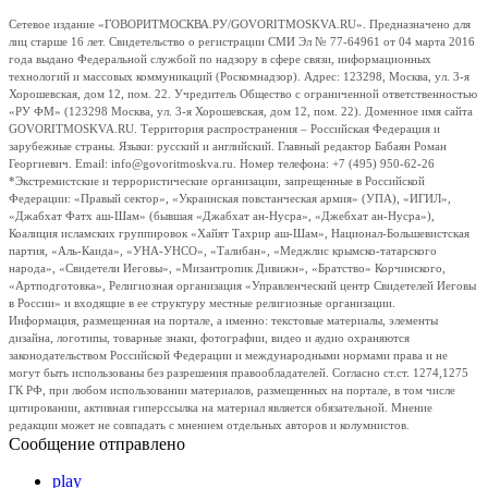
Сетевое издание «ГОВОРИТМОСКВА.РУ/GOVORITMOSKVA.RU». Предназначено для
лиц старше 16 лет. Свидетельство о регистрации СМИ Эл № 77-64961 от 04 марта 2016
года выдано Федеральной службой по надзору в сфере связи, информационных
технологий и массовых коммуникаций (Роскомнадзор). Адрес: 123298, Москва, ул. 3-я
Хорошевская, дом 12, пом. 22. Учредитель Общество с ограниченной ответственностью
«РУ ФМ» (123298 Москва, ул. 3-я Хорошевская, дом 12, пом. 22). Доменное имя сайта
GOVORITMOSKVA.RU. Территория распространения – Российская Федерация и
зарубежные страны. Языки: русский и английский. Главный редактор Бабаян Роман
Георгиевич. Email: info@govoritmoskva.ru. Номер телефона: +7 (495) 950-62-26
*Экстремистские и террористические организации, запрещенные в Российской
Федерации: «Правый сектор», «Украинская повстанческая армия» (УПА), «ИГИЛ»,
«Джабхат Фатх аш-Шам» (бывшая «Джабхат ан-Нусра», «Джебхат ан-Нусра»),
Коалиция исламских группировок «Хайят Тахрир аш-Шам», Национал-Большевистская
партия, «Аль-Каида», «УНА-УНСО», «Талибан», «Меджлис крымско-татарского
народа», «Свидетели Иеговы», «Мизантропик Дивижн», «Братство» Корчинского,
«Артподготовка», Религиозная организация «Управленческий центр Свидетелей Иеговы
в России» и входящие в ее структуру местные религиозные организации.
Информация, размещенная на портале, а именно: текстовые материалы, элементы
дизайна, логотипы, товарные знаки, фотографии, видео и аудио охраняются
законодательством Российской Федерации и международными нормами права и не
могут быть использованы без разрешения правообладателей. Согласно ст.ст. 1274,1275
ГК РФ, при любом использовании материалов, размещенных на портале, в том числе
цитировании, активная гиперссылка на материал является обязательной. Мнение
редакции может не совпадать с мнением отдельных авторов и колумнистов.
Сообщение отправлено
play