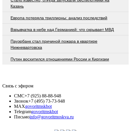
Казань
Европа потеряла триллионы: анализ последствий
Взрывчатка в небе над Германией: что скрывает МВД
Пауэрбанк стал причиной пожара в квартире
Нижневартовска
Путин восхитился отношениями России и Киргизии
Связь с эфиром
СМС
+7 (925) 88-88-948
Звонок
+7 (495) 73-73-948
MAX
govoritmskbot
Telegram
govoritmskbot
Письмо
info@govoritmoskva.ru