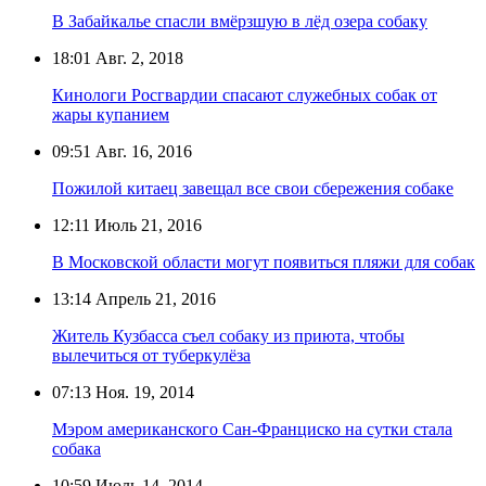
В Забайкалье спасли вмёрзшую в лёд озера собаку
18:01
Авг. 2, 2018
Кинологи Росгвардии спасают служебных собак от
жары купанием
09:51
Авг. 16, 2016
Пожилой китаец завещал все свои сбережения собаке
12:11
Июль 21, 2016
В Московской области могут появиться пляжи для собак
13:14
Апрель 21, 2016
Житель Кузбасса съел собаку из приюта, чтобы
вылечиться от туберкулёза
07:13
Ноя. 19, 2014
Мэром американского Сан-Франциско на сутки стала
собака
10:59
Июль 14, 2014