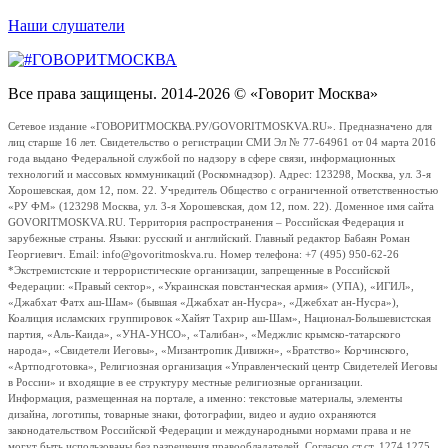
Наши слушатели
Все права защищены. 2014-2026 © «Говорит Москва»
Сетевое издание «ГОВОРИТМОСКВА.РУ/GOVORITMOSKVA.RU». Предназначено для
лиц старше 16 лет. Свидетельство о регистрации СМИ Эл № 77-64961 от 04 марта 2016
года выдано Федеральной службой по надзору в сфере связи, информационных
технологий и массовых коммуникаций (Роскомнадзор). Адрес: 123298, Москва, ул. 3-я
Хорошевская, дом 12, пом. 22. Учредитель Общество с ограниченной ответственностью
«РУ ФМ» (123298 Москва, ул. 3-я Хорошевская, дом 12, пом. 22). Доменное имя сайта
GOVORITMOSKVA.RU. Территория распространения – Российская Федерация и
зарубежные страны. Языки: русский и английский. Главный редактор Бабаян Роман
Георгиевич. Email: info@govoritmoskva.ru. Номер телефона: +7 (495) 950-62-26
*Экстремистские и террористические организации, запрещенные в Российской
Федерации: «Правый сектор», «Украинская повстанческая армия» (УПА), «ИГИЛ»,
«Джабхат Фатх аш-Шам» (бывшая «Джабхат ан-Нусра», «Джебхат ан-Нусра»),
Коалиция исламских группировок «Хайят Тахрир аш-Шам», Национал-Большевистская
партия, «Аль-Каида», «УНА-УНСО», «Талибан», «Меджлис крымско-татарского
народа», «Свидетели Иеговы», «Мизантропик Дивижн», «Братство» Корчинского,
«Артподготовка», Религиозная организация «Управленческий центр Свидетелей Иеговы
в России» и входящие в ее структуру местные религиозные организации.
Информация, размещенная на портале, а именно: текстовые материалы, элементы
дизайна, логотипы, товарные знаки, фотографии, видео и аудио охраняются
законодательством Российской Федерации и международными нормами права и не
могут быть использованы без разрешения правообладателей. Согласно ст.ст. 1274,1275