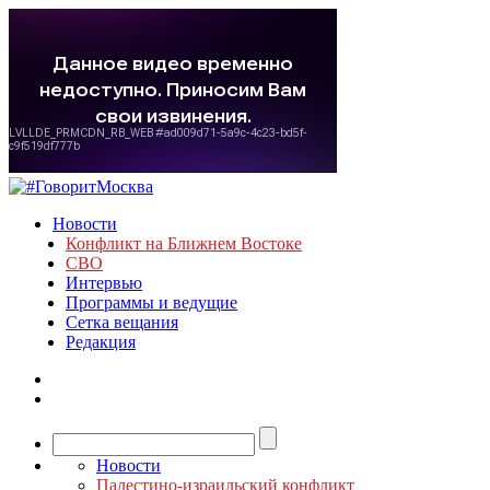
Новости
Конфликт на Ближнем Востоке
СВО
Интервью
Программы и ведущие
Сетка вещания
Редакция
Новости
Палестино-израильский конфликт