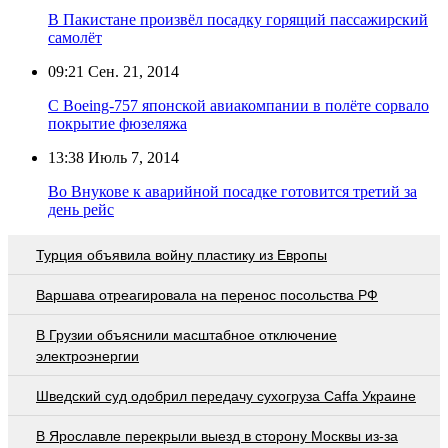
В Пакистане произвёл посадку горящий пассажирский
самолёт
09:21
Сен. 21, 2014
С Boeing-757 японской авиакомпании в полёте сорвало
покрытие фюзеляжа
13:38
Июль 7, 2014
Во Внукове к аварийной посадке готовится третий за
день рейс
Турция объявила войну пластику из Европы
Варшава отреагировала на перенос посольства РФ
В Грузии объяснили масштабное отключение
электроэнергии
Шведский суд одобрил передачу сухогруза Caffa Украине
В Ярославле перекрыли выезд в сторону Москвы из-за