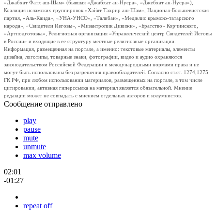
«Джабхат Фатх аш-Шам» (бывшая «Джабхат ан-Нусра», «Джебхат ан-Нусра»),
Коалиция исламских группировок «Хайят Тахрир аш-Шам», Национал-Большевистская
партия, «Аль-Каида», «УНА-УНСО», «Талибан», «Меджлис крымско-татарского
народа», «Свидетели Иеговы», «Мизантропик Дивижн», «Братство» Корчинского,
«Артподготовка», Религиозная организация «Управленческий центр Свидетелей Иеговы
в России» и входящие в ее структуру местные религиозные организации.
Информация, размещенная на портале, а именно: текстовые материалы, элементы
дизайна, логотипы, товарные знаки, фотографии, видео и аудио охраняются
законодательством Российской Федерации и международными нормами права и не
могут быть использованы без разрешения правообладателей. Согласно ст.ст. 1274,1275
ГК РФ, при любом использовании материалов, размещенных на портале, в том числе
цитировании, активная гиперссылка на материал является обязательной. Мнение
редакции может не совпадать с мнением отдельных авторов и колумнистов.
Сообщение отправлено
play
pause
mute
unmute
max volume
02:01
-01:27
repeat off