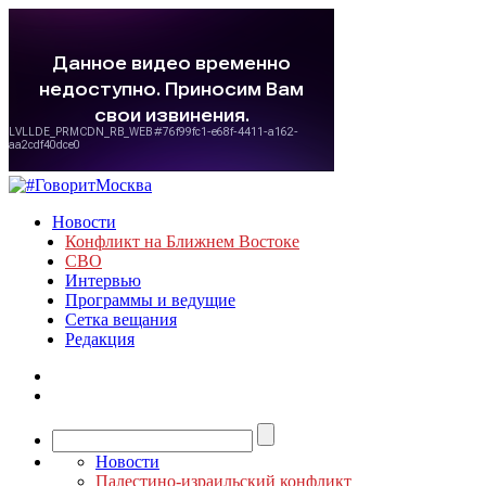
Новости
Конфликт на Ближнем Востоке
СВО
Интервью
Программы и ведущие
Сетка вещания
Редакция
Новости
Палестино-израильский конфликт