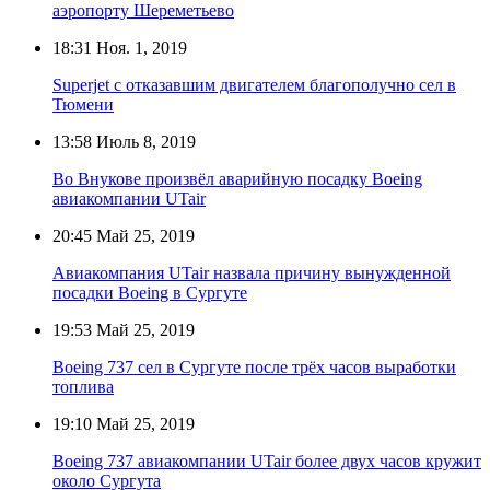
аэропорту Шереметьево
18:31
Ноя. 1, 2019
Superjet с отказавшим двигателем благополучно сел в
Тюмени
13:58
Июль 8, 2019
Во Внукове произвёл аварийную посадку Boeing
авиакомпании UTair
20:45
Май 25, 2019
Авиакомпания UTair назвала причину вынужденной
посадки Boeing в Сургуте
19:53
Май 25, 2019
Boeing 737 сел в Сургуте после трёх часов выработки
топлива
19:10
Май 25, 2019
Boeing 737 авиакомпании UTair более двух часов кружит
около Сургута