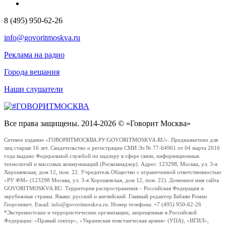
8 (495) 950-62-26
info@govoritmoskva.ru
Реклама на радио
Города вещания
Наши слушатели
Все права защищены. 2014-2026 © «Говорит Москва»
Сетевое издание «ГОВОРИТМОСКВА.РУ/GOVORITMOSKVA.RU». Предназначено для
лиц старше 16 лет. Свидетельство о регистрации СМИ Эл № 77-64961 от 04 марта 2016
года выдано Федеральной службой по надзору в сфере связи, информационных
технологий и массовых коммуникаций (Роскомнадзор). Адрес: 123298, Москва, ул. 3-я
Хорошевская, дом 12, пом. 22. Учредитель Общество с ограниченной ответственностью
«РУ ФМ» (123298 Москва, ул. 3-я Хорошевская, дом 12, пом. 22). Доменное имя сайта
GOVORITMOSKVA.RU. Территория распространения – Российская Федерация и
зарубежные страны. Языки: русский и английский. Главный редактор Бабаян Роман
Георгиевич. Email: info@govoritmoskva.ru. Номер телефона: +7 (495) 950-62-26
*Экстремистские и террористические организации, запрещенные в Российской
Федерации: «Правый сектор», «Украинская повстанческая армия» (УПА), «ИГИЛ»,