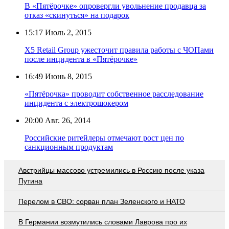
В «Пятёрочке» опровергли увольнение продавца за
отказ «скинуться» на подарок
15:17
Июль 2, 2015
X5 Retail Group ужесточит правила работы с ЧОПами
после инцидента в «Пятёрочке»
16:49
Июнь 8, 2015
«Пятёрочка» проводит собственное расследование
инцидента с электрошокером
20:00
Авг. 26, 2014
Российские ритейлеры отмечают рост цен по
санкционным продуктам
Австрийцы массово устремились в Россию после указа
Путина
Перелом в СВО: сорван план Зеленского и НАТО
В Германии возмутились словами Лаврова про их