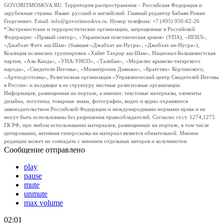
GOVORITMOSKVA.RU. Территория распространения – Российская Федерация и
зарубежные страны. Языки: русский и английский. Главный редактор Бабаян Роман
Георгиевич. Email: info@govoritmoskva.ru. Номер телефона: +7 (495) 950-62-26
*Экстремистские и террористические организации, запрещенные в Российской
Федерации: «Правый сектор», «Украинская повстанческая армия» (УПА), «ИГИЛ»,
«Джабхат Фатх аш-Шам» (бывшая «Джабхат ан-Нусра», «Джебхат ан-Нусра»),
Коалиция исламских группировок «Хайят Тахрир аш-Шам», Национал-Большевистская
партия, «Аль-Каида», «УНА-УНСО», «Талибан», «Меджлис крымско-татарского
народа», «Свидетели Иеговы», «Мизантропик Дивижн», «Братство» Корчинского,
«Артподготовка», Религиозная организация «Управленческий центр Свидетелей Иеговы
в России» и входящие в ее структуру местные религиозные организации.
Информация, размещенная на портале, а именно: текстовые материалы, элементы
дизайна, логотипы, товарные знаки, фотографии, видео и аудио охраняются
законодательством Российской Федерации и международными нормами права и не
могут быть использованы без разрешения правообладателей. Согласно ст.ст. 1274,1275
ГК РФ, при любом использовании материалов, размещенных на портале, в том числе
цитировании, активная гиперссылка на материал является обязательной. Мнение
редакции может не совпадать с мнением отдельных авторов и колумнистов.
Сообщение отправлено
play
pause
mute
unmute
max volume
02:01