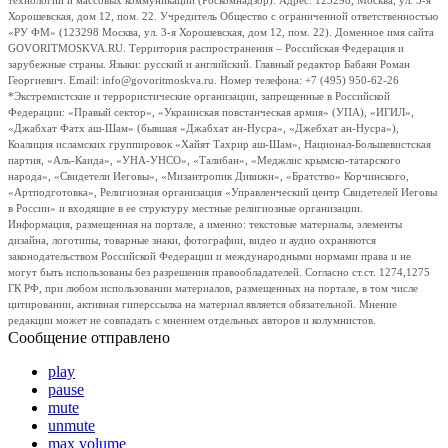
технологий и массовых коммуникаций (Роскомнадзор). Адрес: 123298, Москва, ул. 3-я
Хорошевская, дом 12, пом. 22. Учредитель Общество с ограниченной ответственностью
«РУ ФМ» (123298 Москва, ул. 3-я Хорошевская, дом 12, пом. 22). Доменное имя сайта
GOVORITMOSKVA.RU. Территория распространения – Российская Федерация и
зарубежные страны. Языки: русский и английский. Главный редактор Бабаян Роман
Георгиевич. Email: info@govoritmoskva.ru. Номер телефона: +7 (495) 950-62-26
*Экстремистские и террористические организации, запрещенные в Российской
Федерации: «Правый сектор», «Украинская повстанческая армия» (УПА), «ИГИЛ»,
«Джабхат Фатх аш-Шам» (бывшая «Джабхат ан-Нусра», «Джебхат ан-Нусра»),
Коалиция исламских группировок «Хайят Тахрир аш-Шам», Национал-Большевистская
партия, «Аль-Каида», «УНА-УНСО», «Талибан», «Меджлис крымско-татарского
народа», «Свидетели Иеговы», «Мизантропик Дивижн», «Братство» Корчинского,
«Артподготовка», Религиозная организация «Управленческий центр Свидетелей Иеговы
в России» и входящие в ее структуру местные религиозные организации.
Информация, размещенная на портале, а именно: текстовые материалы, элементы
дизайна, логотипы, товарные знаки, фотографии, видео и аудио охраняются
законодательством Российской Федерации и международными нормами права и не
могут быть использованы без разрешения правообладателей. Согласно ст.ст. 1274,1275
ГК РФ, при любом использовании материалов, размещенных на портале, в том числе
цитировании, активная гиперссылка на материал является обязательной. Мнение
редакции может не совпадать с мнением отдельных авторов и колумнистов.
Сообщение отправлено
play
pause
mute
unmute
max volume