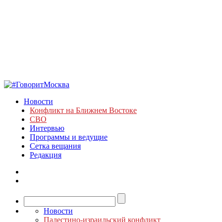
Новости
Конфликт на Ближнем Востоке
СВО
Интервью
Программы и ведущие
Сетка вещания
Редакция
Новости
Палестино-израильский конфликт