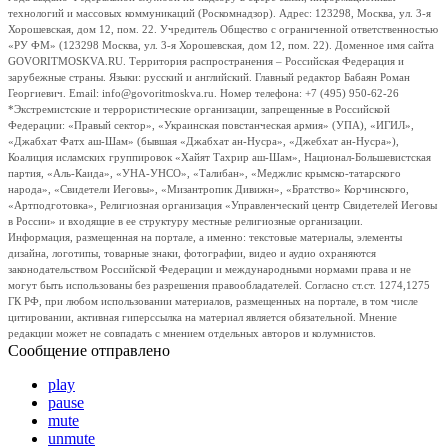
технологий и массовых коммуникаций (Роскомнадзор). Адрес: 123298, Москва, ул. 3-я
Хорошевская, дом 12, пом. 22. Учредитель Общество с ограниченной ответственностью
«РУ ФМ» (123298 Москва, ул. 3-я Хорошевская, дом 12, пом. 22). Доменное имя сайта
GOVORITMOSKVA.RU. Территория распространения – Российская Федерация и
зарубежные страны. Языки: русский и английский. Главный редактор Бабаян Роман
Георгиевич. Email: info@govoritmoskva.ru. Номер телефона: +7 (495) 950-62-26
*Экстремистские и террористические организации, запрещенные в Российской
Федерации: «Правый сектор», «Украинская повстанческая армия» (УПА), «ИГИЛ»,
«Джабхат Фатх аш-Шам» (бывшая «Джабхат ан-Нусра», «Джебхат ан-Нусра»),
Коалиция исламских группировок «Хайят Тахрир аш-Шам», Национал-Большевистская
партия, «Аль-Каида», «УНА-УНСО», «Талибан», «Меджлис крымско-татарского
народа», «Свидетели Иеговы», «Мизантропик Дивижн», «Братство» Корчинского,
«Артподготовка», Религиозная организация «Управленческий центр Свидетелей Иеговы
в России» и входящие в ее структуру местные религиозные организации.
Информация, размещенная на портале, а именно: текстовые материалы, элементы
дизайна, логотипы, товарные знаки, фотографии, видео и аудио охраняются
законодательством Российской Федерации и международными нормами права и не
могут быть использованы без разрешения правообладателей. Согласно ст.ст. 1274,1275
ГК РФ, при любом использовании материалов, размещенных на портале, в том числе
цитировании, активная гиперссылка на материал является обязательной. Мнение
редакции может не совпадать с мнением отдельных авторов и колумнистов.
Сообщение отправлено
play
pause
mute
unmute