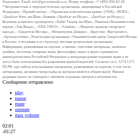
Георгиевич. Email: info@govoritmoskva.ru. Номер телефона: +7 (495) 950-62-26
*Экстремистские и террористические организации, запрещенные в Российской
Федерации: «Правый сектор», «Украинская повстанческая армия» (УПА), «ИГИЛ»,
«Джабхат Фатх аш-Шам» (бывшая «Джабхат ан-Нусра», «Джебхат ан-Нусра»),
Коалиция исламских группировок «Хайят Тахрир аш-Шам», Национал-Большевистская
партия, «Аль-Каида», «УНА-УНСО», «Талибан», «Меджлис крымско-татарского
народа», «Свидетели Иеговы», «Мизантропик Дивижн», «Братство» Корчинского,
«Артподготовка», Религиозная организация «Управленческий центр Свидетелей Иеговы
в России» и входящие в ее структуру местные религиозные организации.
Информация, размещенная на портале, а именно: текстовые материалы, элементы
дизайна, логотипы, товарные знаки, фотографии, видео и аудио охраняются
законодательством Российской Федерации и международными нормами права и не
могут быть использованы без разрешения правообладателей. Согласно ст.ст. 1274,1275
ГК РФ, при любом использовании материалов, размещенных на портале, в том числе
цитировании, активная гиперссылка на материал является обязательной. Мнение
редакции может не совпадать с мнением отдельных авторов и колумнистов.
Сообщение отправлено
play
pause
mute
unmute
max volume
02:01
-01:27