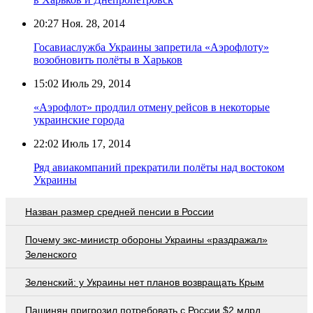
20:27
Ноя. 28, 2014
Госавиаслужба Украины запретила «Аэрофлоту»
возобновить полёты в Харьков
15:02
Июль 29, 2014
«Аэрофлот» продлил отмену рейсов в некоторые
украинские города
22:02
Июль 17, 2014
Ряд авиакомпаний прекратили полёты над востоком
Украины
Назван размер средней пенсии в России
Почему экс-министр обороны Украины «раздражал»
Зеленского
Зеленский: у Украины нет планов возвращать Крым
Пашинян пригрозил потребовать c России $2 млрд