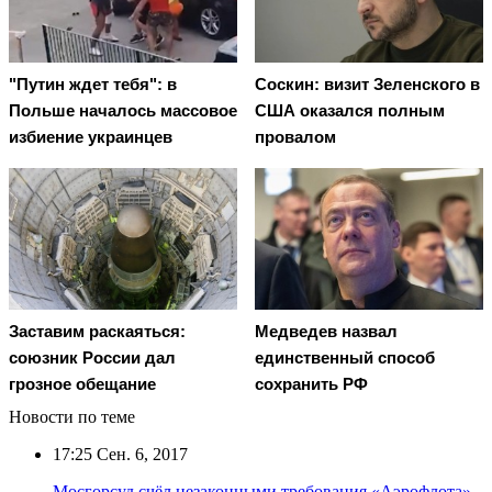
"Путин ждет тебя": в
Соскин: визит Зеленского в
Польше началось массовое
США оказался полным
избиение украинцев
провалом
Заставим раскаяться:
Медведев назвал
союзник России дал
единственный способ
грозное обещание
сохранить РФ
Новости по теме
17:25
Сен. 6, 2017
Мосгорсуд счёл незаконными требования «Аэрофлота»