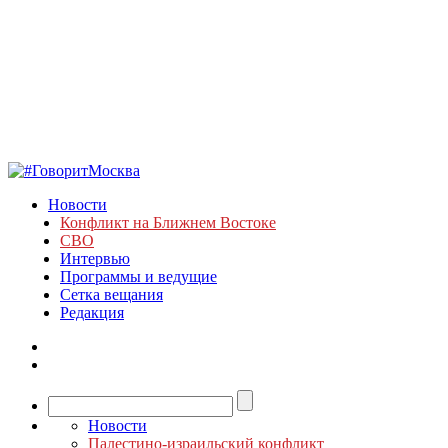
Новости
Конфликт на Ближнем Востоке
СВО
Интервью
Программы и ведущие
Сетка вещания
Редакция
Новости
Палестино-израильский конфликт