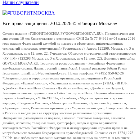
Наши слушатели
Все права защищены. 2014-2026 © «Говорит Москва»
Сетевое издание «ГОВОРИТМОСКВА.РУ/GOVORITMOSKVA.RU». Предназначено для
лиц старше 16 лет. Свидетельство о регистрации СМИ Эл № 77-64961 от 04 марта 2016
года выдано Федеральной службой по надзору в сфере связи, информационных
технологий и массовых коммуникаций (Роскомнадзор). Адрес: 123298, Москва, ул. 3-я
Хорошевская, дом 12, пом. 22. Учредитель Общество с ограниченной ответственностью
«РУ ФМ» (123298 Москва, ул. 3-я Хорошевская, дом 12, пом. 22). Доменное имя сайта
GOVORITMOSKVA.RU. Территория распространения – Российская Федерация и
зарубежные страны. Языки: русский и английский. Главный редактор Бабаян Роман
Георгиевич. Email: info@govoritmoskva.ru. Номер телефона: +7 (495) 950-62-26
*Экстремистские и террористические организации, запрещенные в Российской
Федерации: «Правый сектор», «Украинская повстанческая армия» (УПА), «ИГИЛ»,
«Джабхат Фатх аш-Шам» (бывшая «Джабхат ан-Нусра», «Джебхат ан-Нусра»),
Коалиция исламских группировок «Хайят Тахрир аш-Шам», Национал-Большевистская
партия, «Аль-Каида», «УНА-УНСО», «Талибан», «Меджлис крымско-татарского
народа», «Свидетели Иеговы», «Мизантропик Дивижн», «Братство» Корчинского,
«Артподготовка», Религиозная организация «Управленческий центр Свидетелей Иеговы
в России» и входящие в ее структуру местные религиозные организации.
Информация, размещенная на портале, а именно: текстовые материалы, элементы
дизайна, логотипы, товарные знаки, фотографии, видео и аудио охраняются
законодательством Российской Федерации и международными нормами права и не
могут быть использованы без разрешения правообладателей. Согласно ст.ст. 1274,1275
ГК РФ, при любом использовании материалов, размещенных на портале, в том числе