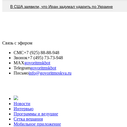
В США заявили, что Иран задумал ударить по Украине
Связь с эфиром
СМС
+7 (925) 88-88-948
Звонок
+7 (495) 73-73-948
MAX
govoritmskbot
Telegram
govoritmskbot
Письмо
info@govoritmoskva.ru
Новости
Интервью
Программы и ведущие
Сетка вещания
Мобильное приложение