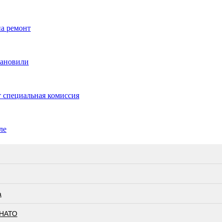
на ремонт
тановили
 специальная комиссия
ле
а
 НАТО