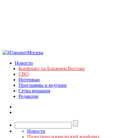
Новости
Конфликт на Ближнем Востоке
СВО
Интервью
Программы и ведущие
Сетка вещания
Редакция
Новости
Палестино-израильский конфликт