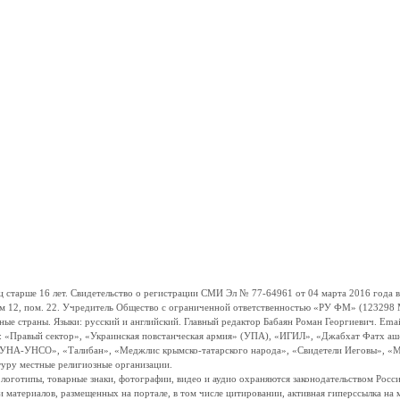
ше 16 лет. Свидетельство о регистрации СМИ Эл № 77-64961 от 04 марта 2016 года вы
ом 12, пом. 22. Учредитель Общество с ограниченной ответственностью «РУ ФМ» (123298 Мо
траны. Языки: русский и английский. Главный редактор Бабаян Роман Георгиевич. Email:
и: «Правый сектор», «Украинская повстанческая армия» (УПА), «ИГИЛ», «Джабхат Фатх а
«УНА-УНСО», «Талибан», «Меджлис крымско-татарского народа», «Свидетели Иеговы», «М
туру местные религиозные организации.
, логотипы, товарные знаки, фотографии, видео и аудио охраняются законодательством Ро
и материалов, размещенных на портале, в том числе цитировании, активная гиперссылка на 