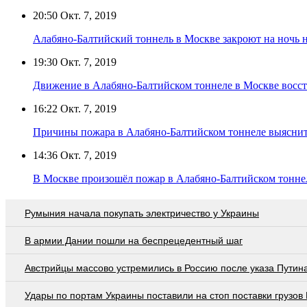
20:50
Окт. 7, 2019
Алабяно-Балтийский тоннель в Москве закроют на ночь 
19:30
Окт. 7, 2019
Движение в Алабяно-Балтийском тоннеле в Москве восс
16:22
Окт. 7, 2019
Причины пожара в Алабяно-Балтийском тоннеле выяснит
14:36
Окт. 7, 2019
В Москве произошёл пожар в Алабяно-Балтийском тонне
Румыния начала покупать электричество у Украины
В армии Дании пошли на беспрецедентный шаг
Австрийцы массово устремились в Россию после указа Путин
Удары по портам Украины поставили на стоп поставки грузов