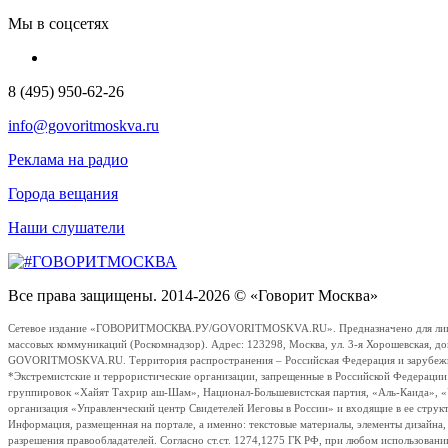
Мы в соцсетях
8 (495) 950-62-26
info@govoritmoskva.ru
Реклама на радио
Города вещания
Наши слушатели
Все права защищены. 2014-2026 © «Говорит Москва»
Сетевое издание «ГОВОРИТМОСКВА.РУ/GOVORITMOSKVA.RU». Предназначено для лиц стар
массовых коммуникаций (Роскомнадзор). Адрес: 123298, Москва, ул. 3-я Хорошевская, д
GOVORITMOSKVA.RU. Территория распространения – Российская Федерация и зарубежные с
*Экстремистские и террористические организации, запрещенные в Российской Федераци
группировок «Хайят Тахрир аш-Шам», Национал-Большевистская партия, «Аль-Каида», 
организация «Управленческий центр Свидетелей Иеговы в России» и входящие в ее струк
Информация, размещенная на портале, а именно: текстовые материалы, элементы дизайна
разрешения правообладателей. Согласно ст.ст. 1274,1275 ГК РФ, при любом использовани