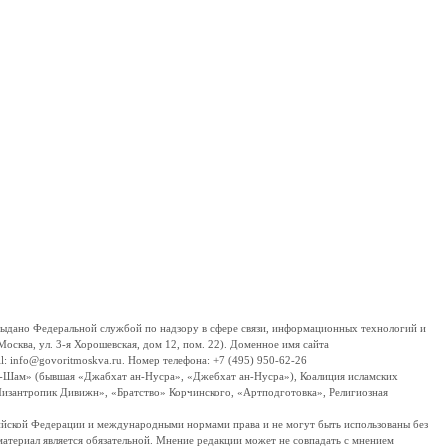
дано Федеральной службой по надзору в сфере связи, информационных технологий и
сква, ул. 3-я Хорошевская, дом 12, пом. 22). Доменное имя сайта
 info@govoritmoskva.ru. Номер телефона: +7 (495) 950-62-26
ш-Шам» (бывшая «Джабхат ан-Нусра», «Джебхат ан-Нусра»), Коалиция исламских
изантропик Дивижн», «Братство» Корчинского, «Артподготовка», Религиозная
ссийской Федерации и международными нормами права и не могут быть использованы без
материал является обязательной. Мнение редакции может не совпадать с мнением