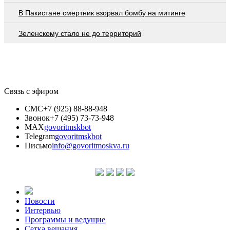
В Пакистане смертник взорвал бомбу на митинге
Зеленскому стало не до территорий
Связь с эфиром
СМС
+7 (925) 88-88-948
Звонок
+7 (495) 73-73-948
MAX
govoritmskbot
Telegram
govoritmskbot
Письмо
info@govoritmoskva.ru
Новости
Интервью
Программы и ведущие
Сетка вещания