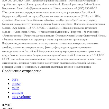
GOVORITMOSKVA.RU. Территория распространения – Российская Федерация и
зарубежные страны. Языки: русский и английский. Главный редактор Бабаян Роман
Георгиевич. Email: info@govoritmoskva.ru. Номер телефона: +7 (495) 950-62-26
*Экстремистские и террористические организации, запрещенные в Российской
Федерации: «Правый сектор», «Украинская повстанческая армия» (УПА), «ИГИЛ»,
«Джабхат Фатх аш-Шам» (бывшая «Джабхат ан-Нусра», «Джебхат ан-Нусра»),
Коалиция исламских группировок «Хайят Тахрир аш-Шам», Национал-Большевистская
партия, «Аль-Каида», «УНА-УНСО», «Талибан», «Меджлис крымско-татарского
народа», «Свидетели Иеговы», «Мизантропик Дивижн», «Братство» Корчинского,
«Артподготовка», Религиозная организация «Управленческий центр Свидетелей Иеговы
в России» и входящие в ее структуру местные религиозные организации.
Информация, размещенная на портале, а именно: текстовые материалы, элементы
дизайна, логотипы, товарные знаки, фотографии, видео и аудио охраняются
законодательством Российской Федерации и международными нормами права и не
могут быть использованы без разрешения правообладателей. Согласно ст.ст. 1274,1275
ГК РФ, при любом использовании материалов, размещенных на портале, в том числе
цитировании, активная гиперссылка на материал является обязательной. Мнение
редакции может не совпадать с мнением отдельных авторов и колумнистов.
Сообщение отправлено
play
pause
mute
unmute
max volume
02:01