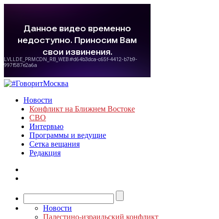
Новости
Конфликт на Ближнем Востоке
СВО
Интервью
Программы и ведущие
Сетка вещания
Редакция
Новости
Палестино-израильский конфликт