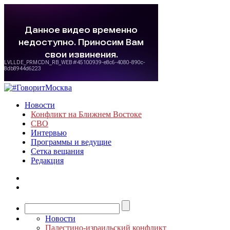
Новости
Конфликт на Ближнем Востоке
СВО
Интервью
Программы и ведущие
Сетка вещания
Редакция
Новости
Палестино-израильский конфликт