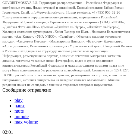
GOVORITMOSKVA.RU. Территория распространения – Российская Федерация и
зарубежные страны. Языки: русский и английский. Главный редактор Бабаян Роман
Георгиевич. Email: info@govoritmoskva.ru. Номер телефона: +7 (495) 950-62-26
*Экстремистские и террористические организации, запрещенные в Российской
Федерации: «Правый сектор», «Украинская повстанческая армия» (УПА), «ИГИЛ»,
«Джабхат Фатх аш-Шам» (бывшая «Джабхат ан-Нусра», «Джебхат ан-Нусра»),
Коалиция исламских группировок «Хайят Тахрир аш-Шам», Национал-Большевистская
партия, «Аль-Каида», «УНА-УНСО», «Талибан», «Меджлис крымско-татарского
народа», «Свидетели Иеговы», «Мизантропик Дивижн», «Братство» Корчинского,
«Артподготовка», Религиозная организация «Управленческий центр Свидетелей Иеговы
в России» и входящие в ее структуру местные религиозные организации.
Информация, размещенная на портале, а именно: текстовые материалы, элементы
дизайна, логотипы, товарные знаки, фотографии, видео и аудио охраняются
законодательством Российской Федерации и международными нормами права и не
могут быть использованы без разрешения правообладателей. Согласно ст.ст. 1274,1275
ГК РФ, при любом использовании материалов, размещенных на портале, в том числе
цитировании, активная гиперссылка на материал является обязательной. Мнение
редакции может не совпадать с мнением отдельных авторов и колумнистов.
Сообщение отправлено
play
pause
mute
unmute
max volume
02:01