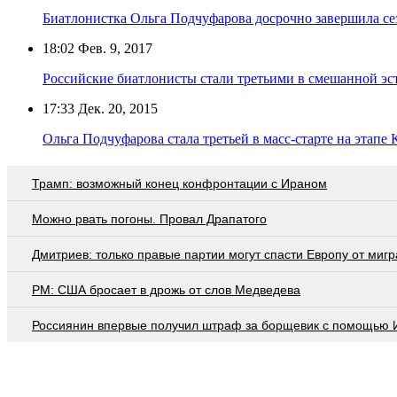
Биатлонистка Ольга Подчуфарова досрочно завершила се
18:02
Фев. 9, 2017
Российские биатлонисты стали третьими в смешанной эс
17:33
Дек. 20, 2015
Ольга Подчуфарова стала третьей в масс-старте на этапе
Трамп: возможный конец конфронтации с Ираном
Можно рвать погоны. Провал Драпатого
Дмитриев: только правые партии могут спасти Европу от мигр
PM: США бросает в дрожь от слов Медведева
Россиянин впервые получил штраф за борщевик с помощью 