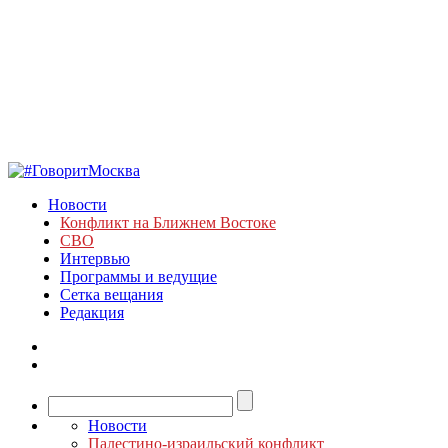
Новости
Конфликт на Ближнем Востоке
СВО
Интервью
Программы и ведущие
Сетка вещания
Редакция
Новости
Палестино-израильский конфликт