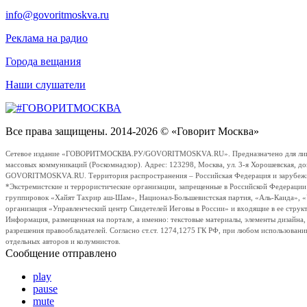
info@govoritmoskva.ru
Реклама на радио
Города вещания
Наши слушатели
Все права защищены. 2014-2026 © «Говорит Москва»
Сетевое издание «ГОВОРИТМОСКВА.РУ/GOVORITMOSKVA.RU». Предназначено для лиц стар
массовых коммуникаций (Роскомнадзор). Адрес: 123298, Москва, ул. 3-я Хорошевская, д
GOVORITMOSKVA.RU. Территория распространения – Российская Федерация и зарубежные с
*Экстремистские и террористические организации, запрещенные в Российской Федераци
группировок «Хайят Тахрир аш-Шам», Национал-Большевистская партия, «Аль-Каида», 
организация «Управленческий центр Свидетелей Иеговы в России» и входящие в ее струк
Информация, размещенная на портале, а именно: текстовые материалы, элементы дизайна
разрешения правообладателей. Согласно ст.ст. 1274,1275 ГК РФ, при любом использовани
отдельных авторов и колумнистов.
Сообщение отправлено
play
pause
mute