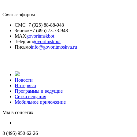
Связь с эфиром
СМС
+7 (925) 88-88-948
Звонок
+7 (495) 73-73-948
MAX
govoritmskbot
Telegram
govoritmskbot
Письмо
info@govoritmoskva.ru
Новости
Интервью
Программы и ведущие
Сетка вещания
Мобильное приложение
Мы в соцсетях
8 (495) 950-62-26