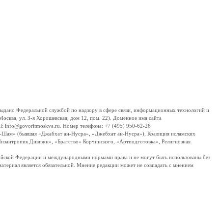
дано Федеральной службой по надзору в сфере связи, информационных технологий и
сква, ул. 3-я Хорошевская, дом 12, пом. 22). Доменное имя сайта
 info@govoritmoskva.ru. Номер телефона: +7 (495) 950-62-26
ш-Шам» (бывшая «Джабхат ан-Нусра», «Джебхат ан-Нусра»), Коалиция исламских
изантропик Дивижн», «Братство» Корчинского, «Артподготовка», Религиозная
ссийской Федерации и международными нормами права и не могут быть использованы без
материал является обязательной. Мнение редакции может не совпадать с мнением