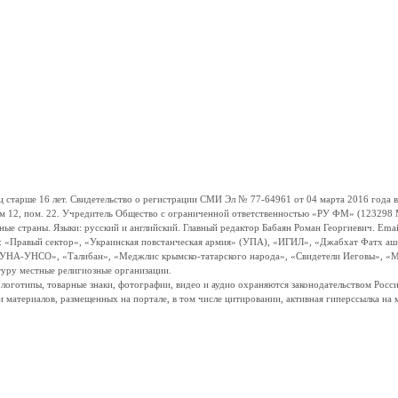
ше 16 лет. Свидетельство о регистрации СМИ Эл № 77-64961 от 04 марта 2016 года вы
ом 12, пом. 22. Учредитель Общество с ограниченной ответственностью «РУ ФМ» (123298 Мо
траны. Языки: русский и английский. Главный редактор Бабаян Роман Георгиевич. Email:
и: «Правый сектор», «Украинская повстанческая армия» (УПА), «ИГИЛ», «Джабхат Фатх а
«УНА-УНСО», «Талибан», «Меджлис крымско-татарского народа», «Свидетели Иеговы», «М
туру местные религиозные организации.
, логотипы, товарные знаки, фотографии, видео и аудио охраняются законодательством Ро
и материалов, размещенных на портале, в том числе цитировании, активная гиперссылка на 