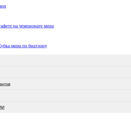
зон
тафете на чемпионате мира
 Кубка мира по биатлону
антов
ИИ