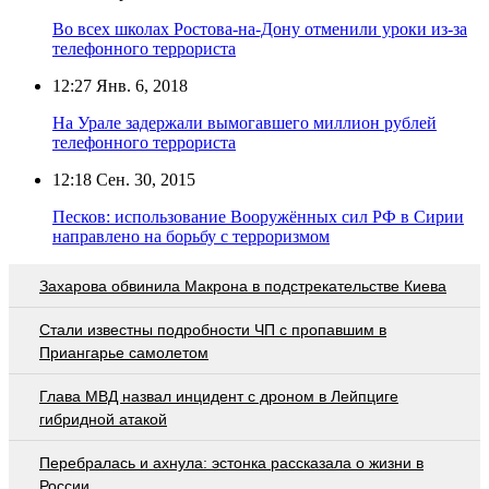
Во всех школах Ростова-на-Дону отменили уроки из-за
телефонного террориста
12:27
Янв. 6, 2018
На Урале задержали вымогавшего миллион рублей
телефонного террориста
12:18
Сен. 30, 2015
Песков: использование Вооружённых сил РФ в Сирии
направлено на борьбу с терроризмом
Захарова обвинила Макрона в подстрекательстве Киева
Стали известны подробности ЧП с пропавшим в
Приангарье самолетом
Глава МВД назвал инцидент с дроном в Лейпциге
гибридной атакой
Перебралась и ахнула: эстонка рассказала о жизни в
России