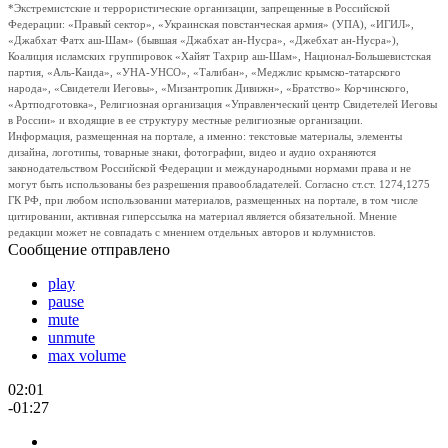
*Экстремистские и террористические организации, запрещенные в Российской
Федерации: «Правый сектор», «Украинская повстанческая армия» (УПА), «ИГИЛ»,
«Джабхат Фатх аш-Шам» (бывшая «Джабхат ан-Нусра», «Джебхат ан-Нусра»),
Коалиция исламских группировок «Хайят Тахрир аш-Шам», Национал-Большевистская
партия, «Аль-Каида», «УНА-УНСО», «Талибан», «Меджлис крымско-татарского
народа», «Свидетели Иеговы», «Мизантропик Дивижн», «Братство» Корчинского,
«Артподготовка», Религиозная организация «Управленческий центр Свидетелей Иеговы
в России» и входящие в ее структуру местные религиозные организации.
Информация, размещенная на портале, а именно: текстовые материалы, элементы
дизайна, логотипы, товарные знаки, фотографии, видео и аудио охраняются
законодательством Российской Федерации и международными нормами права и не
могут быть использованы без разрешения правообладателей. Согласно ст.ст. 1274,1275
ГК РФ, при любом использовании материалов, размещенных на портале, в том числе
цитировании, активная гиперссылка на материал является обязательной. Мнение
редакции может не совпадать с мнением отдельных авторов и колумнистов.
Сообщение отправлено
play
pause
mute
unmute
max volume
02:01
-01:27