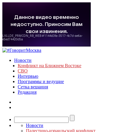
Новости
Конфликт на Ближнем Востоке
СВО
Интервью
Программы и ведущие
Сетка вещания
Редакция
Новости
Палестино-израильский конфликт