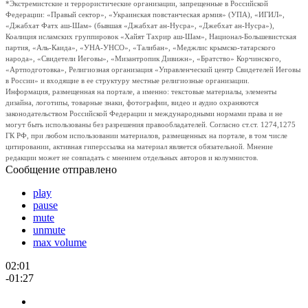
*Экстремистские и террористические организации, запрещенные в Российской
Федерации: «Правый сектор», «Украинская повстанческая армия» (УПА), «ИГИЛ»,
«Джабхат Фатх аш-Шам» (бывшая «Джабхат ан-Нусра», «Джебхат ан-Нусра»),
Коалиция исламских группировок «Хайят Тахрир аш-Шам», Национал-Большевистская
партия, «Аль-Каида», «УНА-УНСО», «Талибан», «Меджлис крымско-татарского
народа», «Свидетели Иеговы», «Мизантропик Дивижн», «Братство» Корчинского,
«Артподготовка», Религиозная организация «Управленческий центр Свидетелей Иеговы
в России» и входящие в ее структуру местные религиозные организации.
Информация, размещенная на портале, а именно: текстовые материалы, элементы
дизайна, логотипы, товарные знаки, фотографии, видео и аудио охраняются
законодательством Российской Федерации и международными нормами права и не
могут быть использованы без разрешения правообладателей. Согласно ст.ст. 1274,1275
ГК РФ, при любом использовании материалов, размещенных на портале, в том числе
цитировании, активная гиперссылка на материал является обязательной. Мнение
редакции может не совпадать с мнением отдельных авторов и колумнистов.
Сообщение отправлено
play
pause
mute
unmute
max volume
02:01
-01:27