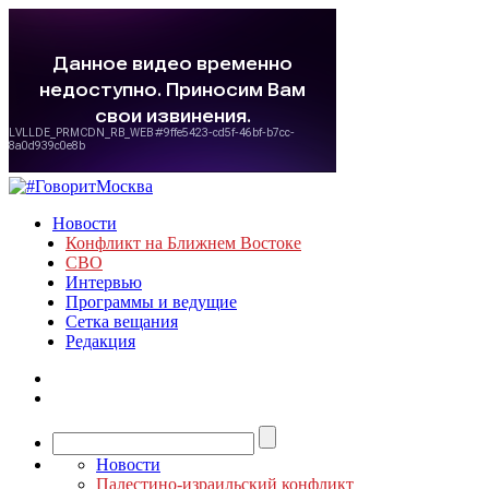
Новости
Конфликт на Ближнем Востоке
СВО
Интервью
Программы и ведущие
Сетка вещания
Редакция
Новости
Палестино-израильский конфликт