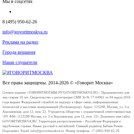
Мы в соцсетях
8 (495) 950-62-26
info@govoritmoskva.ru
Реклама на радио
Города вещания
Наши слушатели
Все права защищены. 2014-2026 © «Говорит Москва»
Сетевое издание «ГОВОРИТМОСКВА.РУ/GOVORITMOSKVA.RU». Предназначено для
лиц старше 16 лет. Свидетельство о регистрации СМИ Эл № 77-64961 от 04 марта 2016
года выдано Федеральной службой по надзору в сфере связи, информационных
технологий и массовых коммуникаций (Роскомнадзор). Адрес: 123298, Москва, ул. 3-я
Хорошевская, дом 12, пом. 22. Учредитель Общество с ограниченной ответственностью
«РУ ФМ» (123298 Москва, ул. 3-я Хорошевская, дом 12, пом. 22). Доменное имя сайта
GOVORITMOSKVA.RU. Территория распространения – Российская Федерация и
зарубежные страны. Языки: русский и английский. Главный редактор Бабаян Роман
Георгиевич. Email: info@govoritmoskva.ru. Номер телефона: +7 (495) 950-62-26