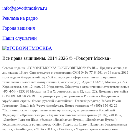
info@govoritmoskva.ru
Реклама на радио
Города вещания
Наши слушатели
Все права защищены. 2014-2026 © «Говорит Москва»
Сетевое издание «ГОВОРИТМОСКВА.РУ/GOVORITMOSKVA.RU». Предназначено для
лиц старше 16 лет. Свидетельство о регистрации СМИ Эл № 77-64961 от 04 марта 2016
года выдано Федеральной службой по надзору в сфере связи, информационных
технологий и массовых коммуникаций (Роскомнадзор). Адрес: 123298, Москва, ул. 3-я
Хорошевская, дом 12, пом. 22. Учредитель Общество с ограниченной ответственностью
«РУ ФМ» (123298 Москва, ул. 3-я Хорошевская, дом 12, пом. 22). Доменное имя сайта
GOVORITMOSKVA.RU. Территория распространения – Российская Федерация и
зарубежные страны. Языки: русский и английский. Главный редактор Бабаян Роман
Георгиевич. Email: info@govoritmoskva.ru. Номер телефона: +7 (495) 950-62-26
*Экстремистские и террористические организации, запрещенные в Российской
Федерации: «Правый сектор», «Украинская повстанческая армия» (УПА), «ИГИЛ»,
«Джабхат Фатх аш-Шам» (бывшая «Джабхат ан-Нусра», «Джебхат ан-Нусра»),
Коалиция исламских группировок «Хайят Тахрир аш-Шам», Национал-Большевистская
партия, «Аль-Каида», «УНА-УНСО», «Талибан», «Меджлис крымско-татарского