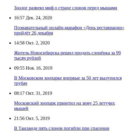
Зоолог развеял миф о страхе слонов перед мышами
16:57
Дек. 24, 2020
Познавательный онлайн-марафон «День реставрации»
пройдёт 26 декабря
14:58
Окт. 2, 2020
Житель Новосибирска решил продать слонёнка за 99
тысяч рублей
09:55
Ноя. 16, 2019
В Московском зоопарке впервые за 50 лет вылупился
трубач
08:17
Окт. 31, 2019
Московский зоопарк приютил на зиму 25 летучих
мышей
21:56
Окт. 5, 2019
В Таиланде пять слонов погибли при спасении