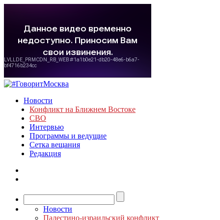
Новости
Конфликт на Ближнем Востоке
СВО
Интервью
Программы и ведущие
Сетка вещания
Редакция
Новости
Палестино-израильский конфликт