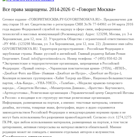
Все права защищены. 2014-2026 © «Говорит Москва»
Сетевое издание «ГОВОРИТМОСКВА.РУ/GOVORITMOSKVA.RU». Предназначено для
лиц старше 16 лет. Свидетельство о регистрации СМИ Эл № 77-64961 от 04 марта 2016
года выдано Федеральной службой по надзору в сфере связи, информационных
технологий и массовых коммуникаций (Роскомнадзор). Адрес: 123298, Москва, ул. 3-я
Хорошевская, дом 12, пом. 22. Учредитель Общество с ограниченной ответственностью
«РУ ФМ» (123298 Москва, ул. 3-я Хорошевская, дом 12, пом. 22). Доменное имя сайта
GOVORITMOSKVA.RU. Территория распространения – Российская Федерация и
зарубежные страны. Языки: русский и английский. Главный редактор Бабаян Роман
Георгиевич. Email: info@govoritmoskva.ru. Номер телефона: +7 (495) 950-62-26
*Экстремистские и террористические организации, запрещенные в Российской
Федерации: «Правый сектор», «Украинская повстанческая армия» (УПА), «ИГИЛ»,
«Джабхат Фатх аш-Шам» (бывшая «Джабхат ан-Нусра», «Джебхат ан-Нусра»),
Коалиция исламских группировок «Хайят Тахрир аш-Шам», Национал-Большевистская
партия, «Аль-Каида», «УНА-УНСО», «Талибан», «Меджлис крымско-татарского
народа», «Свидетели Иеговы», «Мизантропик Дивижн», «Братство» Корчинского,
«Артподготовка», Религиозная организация «Управленческий центр Свидетелей Иеговы
в России» и входящие в ее структуру местные религиозные организации.
Информация, размещенная на портале, а именно: текстовые материалы, элементы
дизайна, логотипы, товарные знаки, фотографии, видео и аудио охраняются
законодательством Российской Федерации и международными нормами права и не
могут быть использованы без разрешения правообладателей. Согласно ст.ст. 1274,1275
ГК РФ, при любом использовании материалов, размещенных на портале, в том числе
цитировании, активная гиперссылка на материал является обязательной. Мнение
редакции может не совпадать с мнением отдельных авторов и колумнистов.