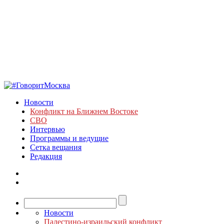
Новости
Конфликт на Ближнем Востоке
СВО
Интервью
Программы и ведущие
Сетка вещания
Редакция
Новости
Палестино-израильский конфликт