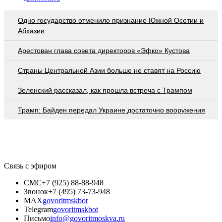
Одно государство отменило признание Южной Осетии и
Абхазии
Арестован глава совета директоров «Эфко» Кустова
Страны Центральной Азии больше не ставят на Россию
Зеленский рассказал, как прошла встреча с Трампом
Трамп: Байден передал Украине достаточно вооружения
Связь с эфиром
СМС
+7 (925) 88-88-948
Звонок
+7 (495) 73-73-948
MAX
govoritmskbot
Telegram
govoritmskbot
Письмо
info@govoritmoskva.ru