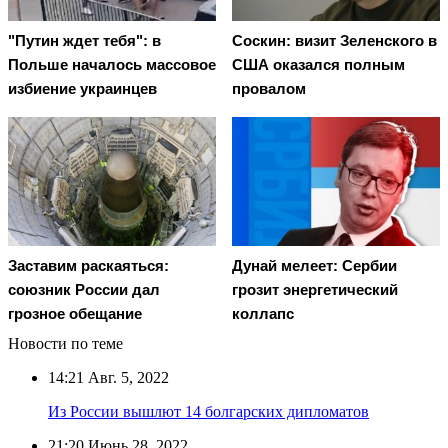
"Путин ждет тебя": в
Соскин: визит Зеленского в
Польше началось массовое
США оказался полным
избиение украинцев
провалом
Заставим раскаяться:
Дунай мелеет: Сербии
союзник России дал
грозит энергетический
грозное обещание
коллапс
Новости по теме
14:21
Авг. 5, 2022
Из России вышлют 14 болгарских дипломатов
21:20
Июнь 28, 2022