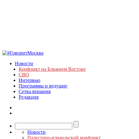
Новости
Конфликт на Ближнем Востоке
СВО
Интервью
Программы и ведущие
Сетка вещания
Редакция
Новости
Палестино-израильский конфликт