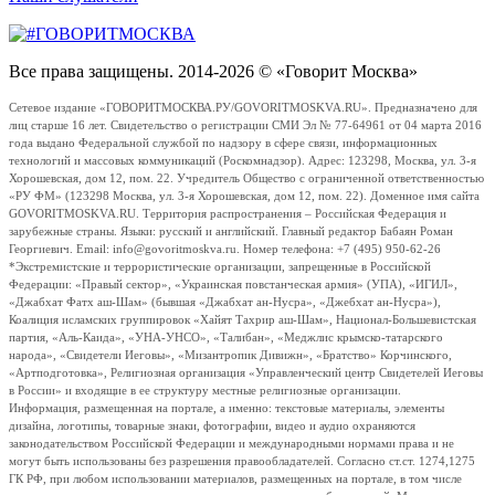
Все права защищены. 2014-2026 © «Говорит Москва»
Сетевое издание «ГОВОРИТМОСКВА.РУ/GOVORITMOSKVA.RU». Предназначено для
лиц старше 16 лет. Свидетельство о регистрации СМИ Эл № 77-64961 от 04 марта 2016
года выдано Федеральной службой по надзору в сфере связи, информационных
технологий и массовых коммуникаций (Роскомнадзор). Адрес: 123298, Москва, ул. 3-я
Хорошевская, дом 12, пом. 22. Учредитель Общество с ограниченной ответственностью
«РУ ФМ» (123298 Москва, ул. 3-я Хорошевская, дом 12, пом. 22). Доменное имя сайта
GOVORITMOSKVA.RU. Территория распространения – Российская Федерация и
зарубежные страны. Языки: русский и английский. Главный редактор Бабаян Роман
Георгиевич. Email: info@govoritmoskva.ru. Номер телефона: +7 (495) 950-62-26
*Экстремистские и террористические организации, запрещенные в Российской
Федерации: «Правый сектор», «Украинская повстанческая армия» (УПА), «ИГИЛ»,
«Джабхат Фатх аш-Шам» (бывшая «Джабхат ан-Нусра», «Джебхат ан-Нусра»),
Коалиция исламских группировок «Хайят Тахрир аш-Шам», Национал-Большевистская
партия, «Аль-Каида», «УНА-УНСО», «Талибан», «Меджлис крымско-татарского
народа», «Свидетели Иеговы», «Мизантропик Дивижн», «Братство» Корчинского,
«Артподготовка», Религиозная организация «Управленческий центр Свидетелей Иеговы
в России» и входящие в ее структуру местные религиозные организации.
Информация, размещенная на портале, а именно: текстовые материалы, элементы
дизайна, логотипы, товарные знаки, фотографии, видео и аудио охраняются
законодательством Российской Федерации и международными нормами права и не
могут быть использованы без разрешения правообладателей. Согласно ст.ст. 1274,1275
ГК РФ, при любом использовании материалов, размещенных на портале, в том числе