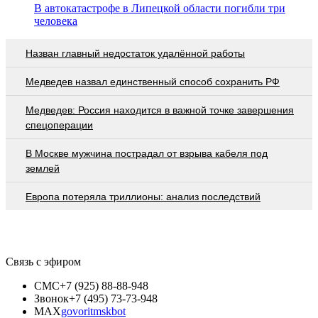
В автокатастрофе в Липецкой области погибли три
человека
Назван главный недостаток удалённой работы
Медведев назвал единственный способ сохранить РФ
Медведев: Россия находится в важной точке завершения
спецоперации
В Москве мужчина пострадал от взрыва кабеля под
землей
Европа потеряла триллионы: анализ последствий
Связь с эфиром
СМС
+7 (925) 88-88-948
Звонок
+7 (495) 73-73-948
MAX
govoritmskbot