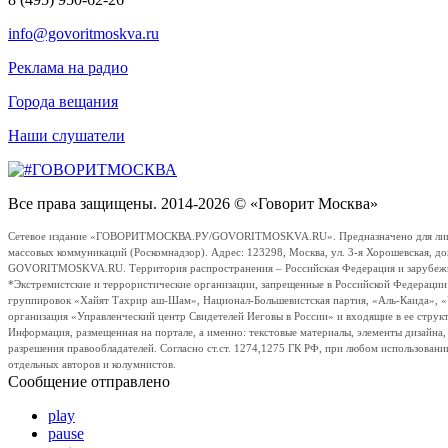
info@govoritmoskva.ru
Реклама на радио
Города вещания
Наши слушатели
Все права защищены. 2014-2026 © «Говорит Москва»
Сетевое издание «ГОВОРИТМОСКВА.РУ/GOVORITMOSKVA.RU». Предназначено для лиц стар
массовых коммуникаций (Роскомнадзор). Адрес: 123298, Москва, ул. 3-я Хорошевская, д
GOVORITMOSKVA.RU. Территория распространения – Российская Федерация и зарубежные с
*Экстремистские и террористические организации, запрещенные в Российской Федераци
группировок «Хайят Тахрир аш-Шам», Национал-Большевистская партия, «Аль-Каида», 
организация «Управленческий центр Свидетелей Иеговы в России» и входящие в ее струк
Информация, размещенная на портале, а именно: текстовые материалы, элементы дизайна
разрешения правообладателей. Согласно ст.ст. 1274,1275 ГК РФ, при любом использовани
отдельных авторов и колумнистов.
Сообщение отправлено
play
pause