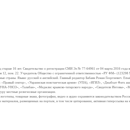
ше 16 лет. Свидетельство о регистрации СМИ Эл № 77-64961 от 04 марта 2016 года вы
ом 12, пом. 22. Учредитель Общество с ограниченной ответственностью «РУ ФМ» (123298 Мо
траны. Языки: русский и английский. Главный редактор Бабаян Роман Георгиевич. Email:
и: «Правый сектор», «Украинская повстанческая армия» (УПА), «ИГИЛ», «Джабхат Фатх а
«УНА-УНСО», «Талибан», «Меджлис крымско-татарского народа», «Свидетели Иеговы», «М
туру местные религиозные организации.
, логотипы, товарные знаки, фотографии, видео и аудио охраняются законодательством Ро
и материалов, размещенных на портале, в том числе цитировании, активная гиперссылка на 