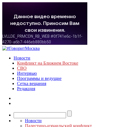
Новости
Конфликт на Ближнем Востоке
СВО
Интервью
Программы и ведущие
Сетка вещания
Редакция
Новости
Палестино-израильский конфликт