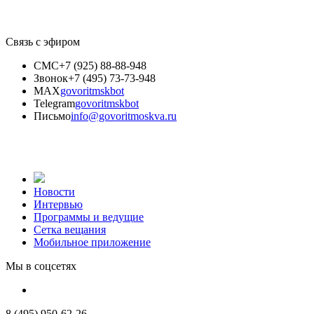
Связь с эфиром
СМС
+7 (925) 88-88-948
Звонок
+7 (495) 73-73-948
MAX
govoritmskbot
Telegram
govoritmskbot
Письмо
info@govoritmoskva.ru
Новости
Интервью
Программы и ведущие
Сетка вещания
Мобильное приложение
Мы в соцсетях
8 (495) 950-62-26