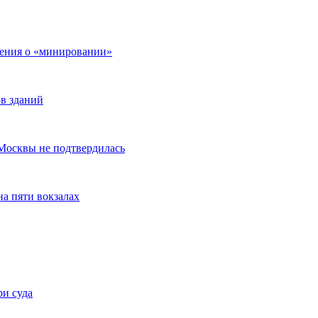
щения о «минировании»
ов зданий
х Москвы не подтвердилась
на пяти вокзалах
ри суда