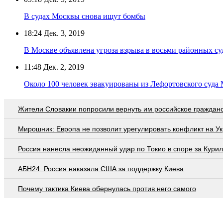
В судах Москвы снова ищут бомбы
18:24
Дек. 3, 2019
В Москве объявлена угроза взрыва в восьми районных су
11:48
Дек. 2, 2019
Около 100 человек эвакуированы из Лефортовского суда
Жители Словакии попросили вернуть им российское граждан
Мирошник: Европа не позволит урегулировать конфликт на У
Россия нанесла неожиданный удар по Токио в споре за Кури
АБН24: Россия наказала США за поддержку Киева
Почему тактика Киева обернулась против него самого