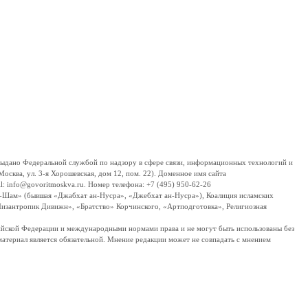
дано Федеральной службой по надзору в сфере связи, информационных технологий и
сква, ул. 3-я Хорошевская, дом 12, пом. 22). Доменное имя сайта
 info@govoritmoskva.ru. Номер телефона: +7 (495) 950-62-26
ш-Шам» (бывшая «Джабхат ан-Нусра», «Джебхат ан-Нусра»), Коалиция исламских
изантропик Дивижн», «Братство» Корчинского, «Артподготовка», Религиозная
ссийской Федерации и международными нормами права и не могут быть использованы без
материал является обязательной. Мнение редакции может не совпадать с мнением