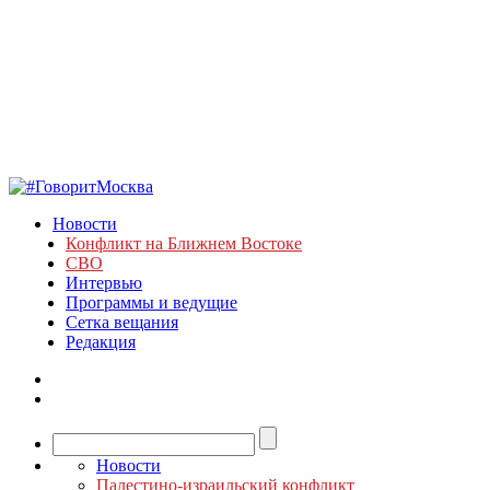
Новости
Конфликт на Ближнем Востоке
СВО
Интервью
Программы и ведущие
Сетка вещания
Редакция
Новости
Палестино-израильский конфликт