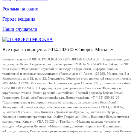
Реклама на радио
Города вещания
Наши слушатели
Все права защищены. 2014-2026 © «Говорит Москва»
Сетевое издание «ГОВОРИТМОСКВА.РУ/GOVORITMOSKVA.RU». Предназначено для
лиц старше 16 лет. Свидетельство о регистрации СМИ Эл № 77-64961 от 04 марта 2016
года выдано Федеральной службой по надзору в сфере связи, информационных
технологий и массовых коммуникаций (Роскомнадзор). Адрес: 123298, Москва, ул. 3-я
Хорошевская, дом 12, пом. 22. Учредитель Общество с ограниченной ответственностью
«РУ ФМ» (123298 Москва, ул. 3-я Хорошевская, дом 12, пом. 22). Доменное имя сайта
GOVORITMOSKVA.RU. Территория распространения – Российская Федерация и
зарубежные страны. Языки: русский и английский. Главный редактор Бабаян Роман
Георгиевич. Email: info@govoritmoskva.ru. Номер телефона: +7 (495) 950-62-26
*Экстремистские и террористические организации, запрещенные в Российской
Федерации: «Правый сектор», «Украинская повстанческая армия» (УПА), «ИГИЛ»,
«Джабхат Фатх аш-Шам» (бывшая «Джабхат ан-Нусра», «Джебхат ан-Нусра»),
Коалиция исламских группировок «Хайят Тахрир аш-Шам», Национал-Большевистская
партия, «Аль-Каида», «УНА-УНСО», «Талибан», «Меджлис крымско-татарского
народа», «Свидетели Иеговы», «Мизантропик Дивижн», «Братство» Корчинского,
«Артподготовка», Религиозная организация «Управленческий центр Свидетелей Иеговы