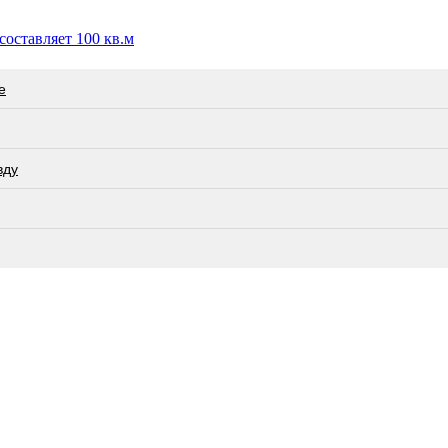
оставляет 100 кв.м
е
вду