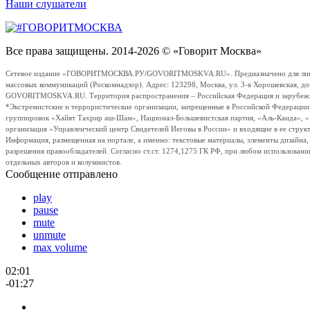
Наши слушатели
Все права защищены. 2014-2026 © «Говорит Москва»
Сетевое издание «ГОВОРИТМОСКВА.РУ/GOVORITMOSKVA.RU». Предназначено для лиц стар
массовых коммуникаций (Роскомнадзор). Адрес: 123298, Москва, ул. 3-я Хорошевская, д
GOVORITMOSKVA.RU. Территория распространения – Российская Федерация и зарубежные с
*Экстремистские и террористические организации, запрещенные в Российской Федераци
группировок «Хайят Тахрир аш-Шам», Национал-Большевистская партия, «Аль-Каида», 
организация «Управленческий центр Свидетелей Иеговы в России» и входящие в ее струк
Информация, размещенная на портале, а именно: текстовые материалы, элементы дизайна
разрешения правообладателей. Согласно ст.ст. 1274,1275 ГК РФ, при любом использовани
отдельных авторов и колумнистов.
Сообщение отправлено
play
pause
mute
unmute
max volume
02:01
-01:27