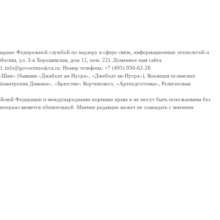
дано Федеральной службой по надзору в сфере связи, информационных технологий и
сква, ул. 3-я Хорошевская, дом 12, пом. 22). Доменное имя сайта
 info@govoritmoskva.ru. Номер телефона: +7 (495) 950-62-26
ш-Шам» (бывшая «Джабхат ан-Нусра», «Джебхат ан-Нусра»), Коалиция исламских
изантропик Дивижн», «Братство» Корчинского, «Артподготовка», Религиозная
ссийской Федерации и международными нормами права и не могут быть использованы без
материал является обязательной. Мнение редакции может не совпадать с мнением