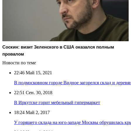
Соскин: визит Зеленского в США оказался полным
провалом
Новости по теме
22:46
Май 15, 2021
В подмосковном городе Видное загорелся склад и дерев
22:51
Сен. 30, 2018
В Иркутске горит мебельный гипермаркет
18:24
Май 2, 2017
У горящего склада на юго-западе Москвы обрушилась к