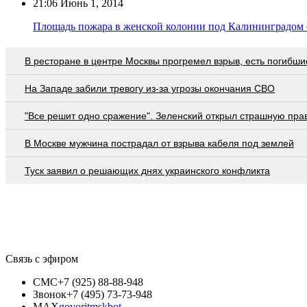
21:06
Июнь 1, 2014
Площадь пожара в женской колонии под Калининградом с
В ресторане в центре Москвы прогремел взрыв, есть погибши
На Западе забили тревогу из-за угрозы окончания СВО
"Все решит одно сражение". Зеленский открыл страшную пра
В Москве мужчина пострадал от взрыва кабеля под землей
Туск заявил о решающих днях украинского конфликта
Связь с эфиром
СМС
+7 (925) 88-88-948
Звонок
+7 (495) 73-73-948
MAX
govoritmskbot