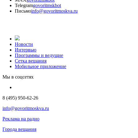
Telegram
govoritmskbot
Письмо
info@govoritmoskva.ru
Новости
Интервью
Программы и ведущие
Сетка вещания
Мобильное приложение
Мы в соцсетях
8 (495) 950-62-26
info@govoritmoskva.ru
Реклама на радио
Города вещания