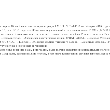
ше 16 лет. Свидетельство о регистрации СМИ Эл № 77-64961 от 04 марта 2016 года вы
ом 12, пом. 22. Учредитель Общество с ограниченной ответственностью «РУ ФМ» (123298 Мо
траны. Языки: русский и английский. Главный редактор Бабаян Роман Георгиевич. Email:
и: «Правый сектор», «Украинская повстанческая армия» (УПА), «ИГИЛ», «Джабхат Фатх а
«УНА-УНСО», «Талибан», «Меджлис крымско-татарского народа», «Свидетели Иеговы», «М
туру местные религиозные организации.
, логотипы, товарные знаки, фотографии, видео и аудио охраняются законодательством Ро
и материалов, размещенных на портале, в том числе цитировании, активная гиперссылка на 