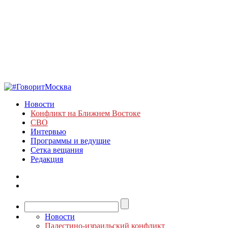
Новости
Конфликт на Ближнем Востоке
СВО
Интервью
Программы и ведущие
Сетка вещания
Редакция
Новости
Палестино-израильский конфликт