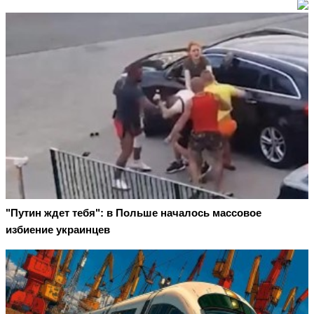
"Путин ждет тебя": в Польше началось массовое
избиение украинцев