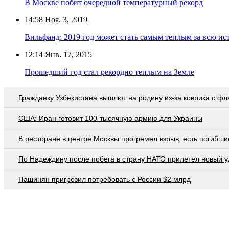
В Москве побит очередной температурный рекорд
14:58
Ноя. 3, 2019
Вильфанд: 2019 год может стать самым теплым за всю и
12:14
Янв. 17, 2015
Прошедший год стал рекордно теплым на Земле
Гражданку Узбекистана вышлют на родину из-за коврика с ф
США: Иран готовит 100-тысячную армию для Украины
В ресторане в центре Москвы прогремел взрыв, есть погибши
По Надеждину после побега в страну НАТО прилетел новый у
Пашинян пригрозил потребовать c России $2 млрд