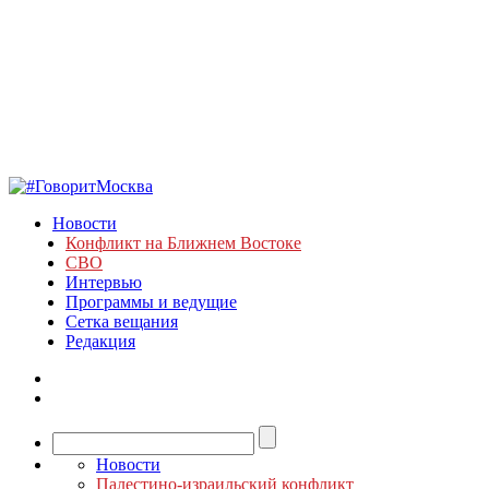
Новости
Конфликт на Ближнем Востоке
СВО
Интервью
Программы и ведущие
Сетка вещания
Редакция
Новости
Палестино-израильский конфликт