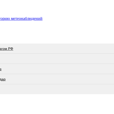
сторию метеонаблюдений
лагом РФ
е
дар