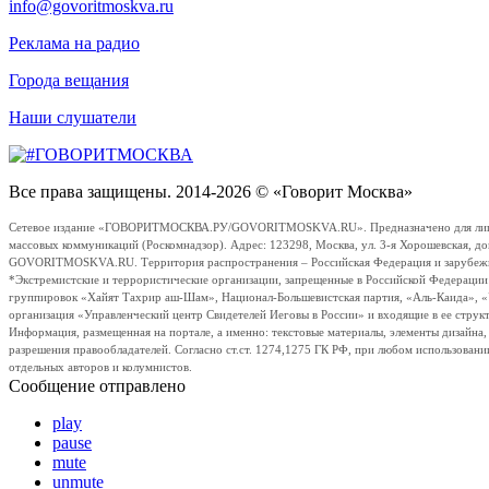
info@govoritmoskva.ru
Реклама на радио
Города вещания
Наши слушатели
Все права защищены. 2014-2026 © «Говорит Москва»
Сетевое издание «ГОВОРИТМОСКВА.РУ/GOVORITMOSKVA.RU». Предназначено для лиц стар
массовых коммуникаций (Роскомнадзор). Адрес: 123298, Москва, ул. 3-я Хорошевская, д
GOVORITMOSKVA.RU. Территория распространения – Российская Федерация и зарубежные с
*Экстремистские и террористические организации, запрещенные в Российской Федераци
группировок «Хайят Тахрир аш-Шам», Национал-Большевистская партия, «Аль-Каида», 
организация «Управленческий центр Свидетелей Иеговы в России» и входящие в ее струк
Информация, размещенная на портале, а именно: текстовые материалы, элементы дизайна
разрешения правообладателей. Согласно ст.ст. 1274,1275 ГК РФ, при любом использовани
отдельных авторов и колумнистов.
Сообщение отправлено
play
pause
mute
unmute