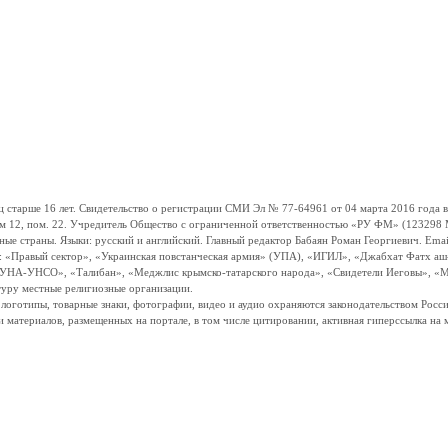
ше 16 лет. Свидетельство о регистрации СМИ Эл № 77-64961 от 04 марта 2016 года вы
ом 12, пом. 22. Учредитель Общество с ограниченной ответственностью «РУ ФМ» (123298 Мо
траны. Языки: русский и английский. Главный редактор Бабаян Роман Георгиевич. Email:
и: «Правый сектор», «Украинская повстанческая армия» (УПА), «ИГИЛ», «Джабхат Фатх а
«УНА-УНСО», «Талибан», «Меджлис крымско-татарского народа», «Свидетели Иеговы», «М
туру местные религиозные организации.
, логотипы, товарные знаки, фотографии, видео и аудио охраняются законодательством Ро
и материалов, размещенных на портале, в том числе цитировании, активная гиперссылка на 