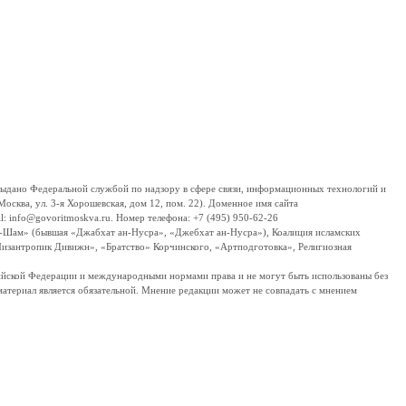
дано Федеральной службой по надзору в сфере связи, информационных технологий и
сква, ул. 3-я Хорошевская, дом 12, пом. 22). Доменное имя сайта
 info@govoritmoskva.ru. Номер телефона: +7 (495) 950-62-26
ш-Шам» (бывшая «Джабхат ан-Нусра», «Джебхат ан-Нусра»), Коалиция исламских
изантропик Дивижн», «Братство» Корчинского, «Артподготовка», Религиозная
ссийской Федерации и международными нормами права и не могут быть использованы без
материал является обязательной. Мнение редакции может не совпадать с мнением