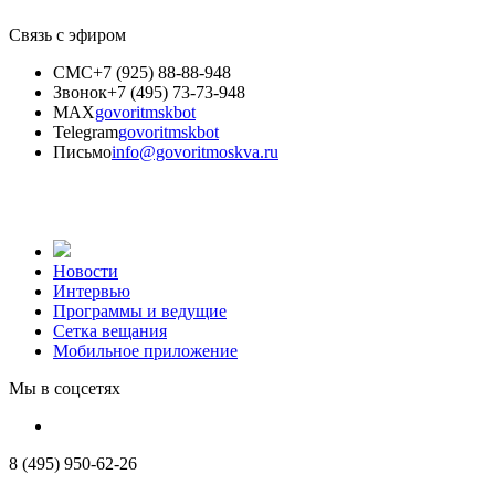
Связь с эфиром
СМС
+7 (925) 88-88-948
Звонок
+7 (495) 73-73-948
MAX
govoritmskbot
Telegram
govoritmskbot
Письмо
info@govoritmoskva.ru
Новости
Интервью
Программы и ведущие
Сетка вещания
Мобильное приложение
Мы в соцсетях
8 (495) 950-62-26