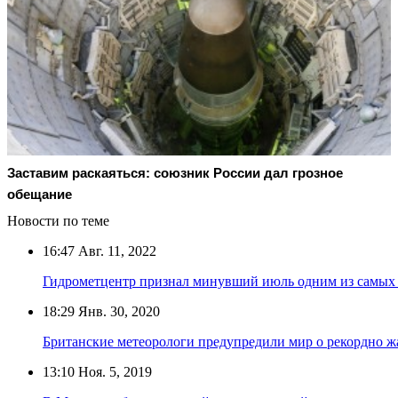
Заставим раскаяться: союзник России дал грозное
обещание
Новости по теме
16:47
Авг. 11, 2022
Гидрометцентр признал минувший июль одним из самых
18:29
Янв. 30, 2020
Британские метеорологи предупредили мир о рекордно ж
13:10
Ноя. 5, 2019