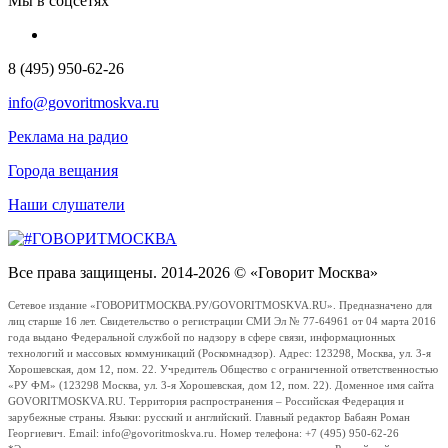
Мы в соцсетях
8 (495) 950-62-26
info@govoritmoskva.ru
Реклама на радио
Города вещания
Наши слушатели
Все права защищены. 2014-2026 © «Говорит Москва»
Сетевое издание «ГОВОРИТМОСКВА.РУ/GOVORITMOSKVA.RU». Предназначено для
лиц старше 16 лет. Свидетельство о регистрации СМИ Эл № 77-64961 от 04 марта 2016
года выдано Федеральной службой по надзору в сфере связи, информационных
технологий и массовых коммуникаций (Роскомнадзор). Адрес: 123298, Москва, ул. 3-я
Хорошевская, дом 12, пом. 22. Учредитель Общество с ограниченной ответственностью
«РУ ФМ» (123298 Москва, ул. 3-я Хорошевская, дом 12, пом. 22). Доменное имя сайта
GOVORITMOSKVA.RU. Территория распространения – Российская Федерация и
зарубежные страны. Языки: русский и английский. Главный редактор Бабаян Роман
Георгиевич. Email: info@govoritmoskva.ru. Номер телефона: +7 (495) 950-62-26