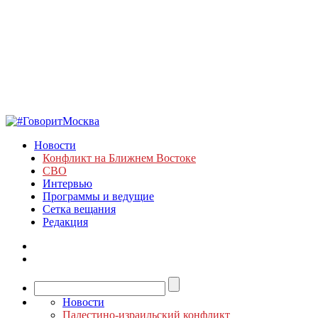
Новости
Конфликт на Ближнем Востоке
СВО
Интервью
Программы и ведущие
Сетка вещания
Редакция
Новости
Палестино-израильский конфликт