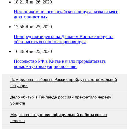
18:21
Янв. 26, 2020
Источником нового китайского вируса назвали мясо
диких животных
17:56
Янв. 25, 2020
Полпред президента на Дальнем Востоке поручил
обезопасить регион от коронавируса
16:46
Янв. 25, 2020
Посольство РФ в Китае начало прорабатывать
возможную эвакуацию россиян
Памфилова: выборы в России пройдут в экстремальной
ситуации
Дело убитых в Таиланде россиян прекратило череду
убийств
Медякова: отсутствие официальной работы снизит
пенсию