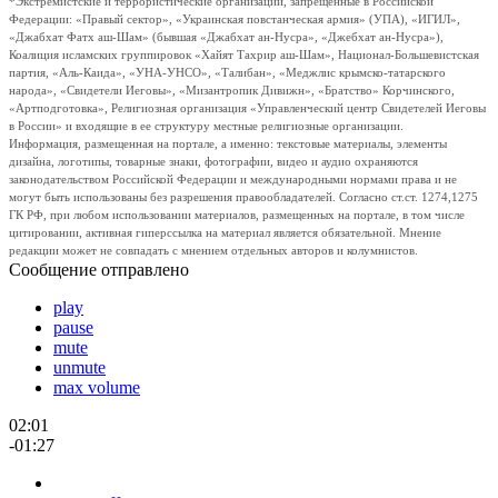
*Экстремистские и террористические организации, запрещенные в Российской
Федерации: «Правый сектор», «Украинская повстанческая армия» (УПА), «ИГИЛ»,
«Джабхат Фатх аш-Шам» (бывшая «Джабхат ан-Нусра», «Джебхат ан-Нусра»),
Коалиция исламских группировок «Хайят Тахрир аш-Шам», Национал-Большевистская
партия, «Аль-Каида», «УНА-УНСО», «Талибан», «Меджлис крымско-татарского
народа», «Свидетели Иеговы», «Мизантропик Дивижн», «Братство» Корчинского,
«Артподготовка», Религиозная организация «Управленческий центр Свидетелей Иеговы
в России» и входящие в ее структуру местные религиозные организации.
Информация, размещенная на портале, а именно: текстовые материалы, элементы
дизайна, логотипы, товарные знаки, фотографии, видео и аудио охраняются
законодательством Российской Федерации и международными нормами права и не
могут быть использованы без разрешения правообладателей. Согласно ст.ст. 1274,1275
ГК РФ, при любом использовании материалов, размещенных на портале, в том числе
цитировании, активная гиперссылка на материал является обязательной. Мнение
редакции может не совпадать с мнением отдельных авторов и колумнистов.
Сообщение отправлено
play
pause
mute
unmute
max volume
02:01
-01:27