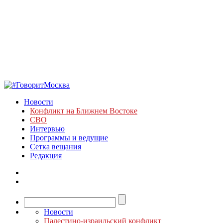
Новости
Конфликт на Ближнем Востоке
СВО
Интервью
Программы и ведущие
Сетка вещания
Редакция
Новости
Палестино-израильский конфликт