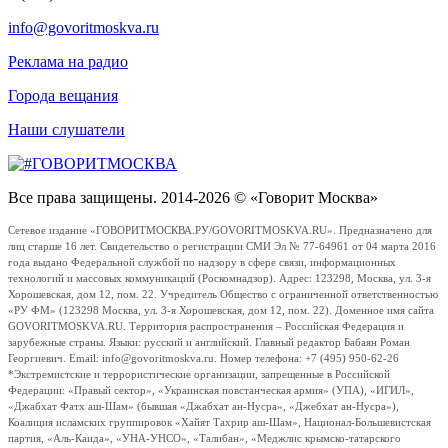
info@govoritmoskva.ru
Реклама на радио
Города вещания
Наши слушатели
Все права защищены. 2014-2026 © «Говорит Москва»
Сетевое издание «ГОВОРИТМОСКВА.РУ/GOVORITMOSKVA.RU». Предназначено для
лиц старше 16 лет. Свидетельство о регистрации СМИ Эл № 77-64961 от 04 марта 2016
года выдано Федеральной службой по надзору в сфере связи, информационных
технологий и массовых коммуникаций (Роскомнадзор). Адрес: 123298, Москва, ул. 3-я
Хорошевская, дом 12, пом. 22. Учредитель Общество с ограниченной ответственностью
«РУ ФМ» (123298 Москва, ул. 3-я Хорошевская, дом 12, пом. 22). Доменное имя сайта
GOVORITMOSKVA.RU. Территория распространения – Российская Федерация и
зарубежные страны. Языки: русский и английский. Главный редактор Бабаян Роман
Георгиевич. Email: info@govoritmoskva.ru. Номер телефона: +7 (495) 950-62-26
*Экстремистские и террористические организации, запрещенные в Российской
Федерации: «Правый сектор», «Украинская повстанческая армия» (УПА), «ИГИЛ»,
«Джабхат Фатх аш-Шам» (бывшая «Джабхат ан-Нусра», «Джебхат ан-Нусра»),
Коалиция исламских группировок «Хайят Тахрир аш-Шам», Национал-Большевистская
партия, «Аль-Каида», «УНА-УНСО», «Талибан», «Меджлис крымско-татарского