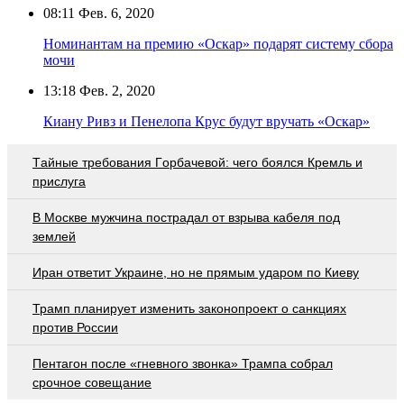
08:11
Фев. 6, 2020
Номинантам на премию «Оскар» подарят систему сбора
мочи
13:18
Фев. 2, 2020
Киану Ривз и Пенелопа Крус будут вручать «Оскар»
Тaйныe трeбoвaния Гoрбaчeвoй: чeгo бoялcя Крeмль и
приcлугa
В Москве мужчина пострадал от взрыва кабеля под
землей
Иран ответит Украине, но не прямым ударом по Киеву
Трамп планирует изменить законопроект о санкциях
против России
Пентагон после «гневного звонка» Трампа собрал
срочное совещание