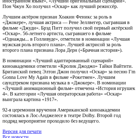
иностранном языке», «Лучший оригинальный сценарий».
Пон Чжун Хо получил «Оскар» как лучший режиссёр.
Лучшим актёром признан Хоакин Феникс за роль в
«Джокере», лучшая актриса — Рене Зеллвегер, сыгравшая в
фильме «Джуди». Брэд Питт получил свой первый актёрский
«Оскар». 56-летнего артиста, сыгравшего в фильме
«Однажды... в Голливуде», отметили в номинации «Лучшая
мужская роль второго плана». Лучшей актрисой за роль
второго плана признана Лора Дерн («Брачная история»).
В номинации «Лучший адаптированный сценарий»
киноакадемики отметили «Кролик Джоджо» Тайки Вайтити.
Британский певец Элтон Джон получил «Оскар» за песню I’m
Gonna Love My Again в фильме «Рокетмен». Лучшим
саундтреком признана музыка в «Джокере». В номинации
«Лучший анимационный фильм» отмечена «История игрушек
4». В категории «Лучшая операторская работа» «Оскар»
выиграла картина «1917».
92-я церемония вручения Американской киноакадемии
состоялась в Лос-Анджелесе в театре Dolby. Второй год
подряд мероприятие проходило без ведущего.
Версия для печати
Все новости