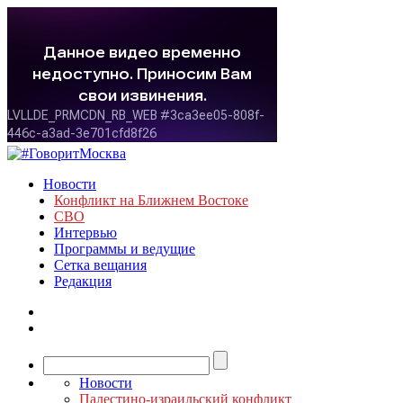
Новости
Конфликт на Ближнем Востоке
СВО
Интервью
Программы и ведущие
Сетка вещания
Редакция
Новости
Палестино-израильский конфликт