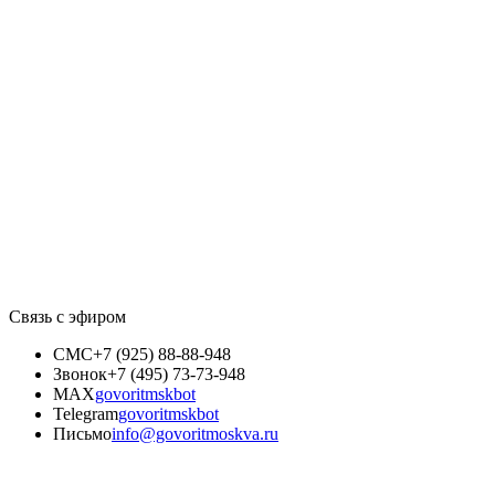
Связь с эфиром
СМС
+7 (925) 88-88-948
Звонок
+7 (495) 73-73-948
MAX
govoritmskbot
Telegram
govoritmskbot
Письмо
info@govoritmoskva.ru