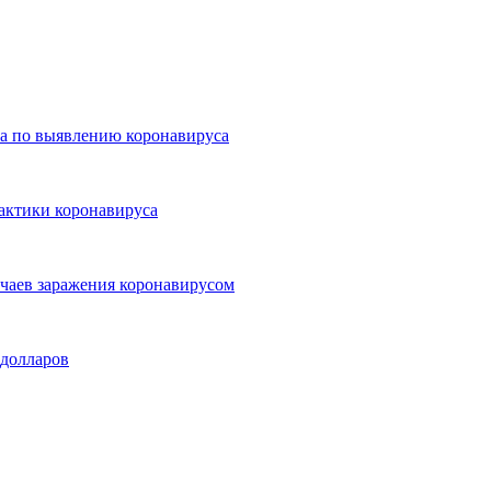
та по выявлению коронавируса
лактики коронавируса
учаев заражения коронавирусом
 долларов