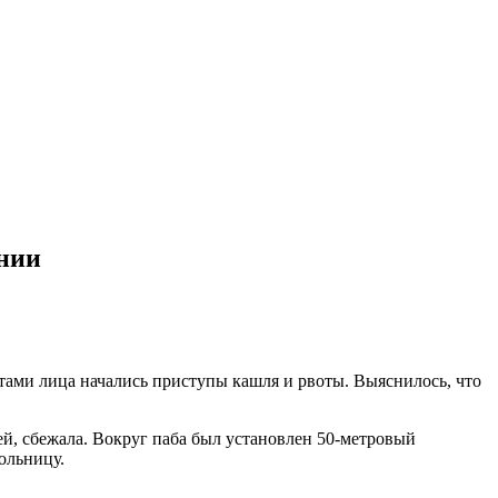
нии
ртами лица начались приступы кашля и рвоты. Выяснилось, что
й, сбежала. Вокруг паба был установлен 50-метровый
ольницу.