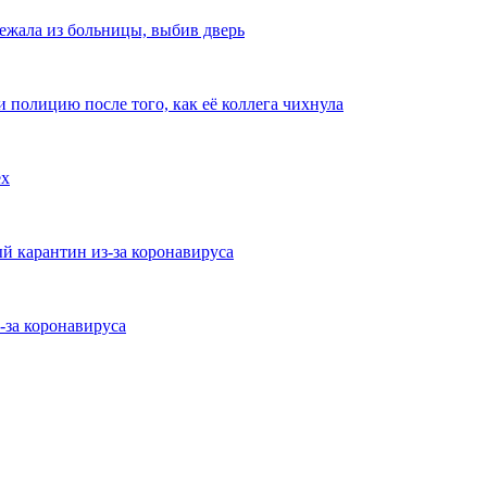
ежала из больницы, выбив дверь
 полицию после того, как её коллега чихнула
ёх
 карантин из-за коронавируса
-за коронавируса