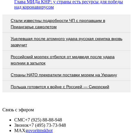
Глава МИДа КНР: у страны есть ресурсы для победы
над коронавирусом
Стали известны подробности ЧП с пропавшим в
Приангарье самолетом
Уцелевшая после атомного удара русская скрипка вновь
зазвучит
Российский морпех отбился от медведя после удара
молнии в затылок
Страны НАТО прекратили поставки морем на Украину
Польша готовится к войне с Россией — Сикорский
Связь с эфиром
СМС
+7 (925) 88-88-948
Звонок
+7 (495) 73-73-948
MAX
govoritmskbot