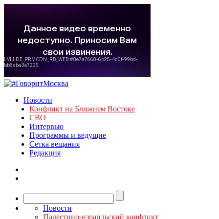
Новости
Конфликт на Ближнем Востоке
СВО
Интервью
Программы и ведущие
Сетка вещания
Редакция
Новости
Палестино-израильский конфликт