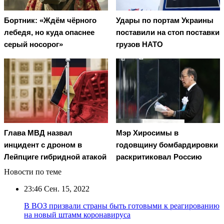
Бортник: «Ждём чёрного
Удары по портам Украины
лебедя, но куда опаснее
поставили на стоп поставки
серый носорог»
грузов НАТО
Глава МВД назвал
Мэр Хиросимы в
инцидент с дроном в
годовщину бомбардировки
Лейпциге гибридной атакой
раскритиковал Россию
Новости по теме
23:46
Сен. 15, 2022
В ВОЗ призвали страны быть готовыми к реагированию
на новый штамм коронавируса