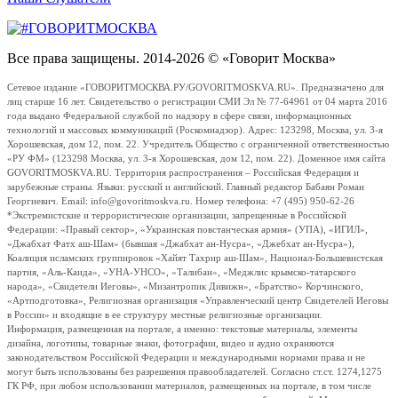
Все права защищены. 2014-2026 © «Говорит Москва»
Сетевое издание «ГОВОРИТМОСКВА.РУ/GOVORITMOSKVA.RU». Предназначено для
лиц старше 16 лет. Свидетельство о регистрации СМИ Эл № 77-64961 от 04 марта 2016
года выдано Федеральной службой по надзору в сфере связи, информационных
технологий и массовых коммуникаций (Роскомнадзор). Адрес: 123298, Москва, ул. 3-я
Хорошевская, дом 12, пом. 22. Учредитель Общество с ограниченной ответственностью
«РУ ФМ» (123298 Москва, ул. 3-я Хорошевская, дом 12, пом. 22). Доменное имя сайта
GOVORITMOSKVA.RU. Территория распространения – Российская Федерация и
зарубежные страны. Языки: русский и английский. Главный редактор Бабаян Роман
Георгиевич. Email: info@govoritmoskva.ru. Номер телефона: +7 (495) 950-62-26
*Экстремистские и террористические организации, запрещенные в Российской
Федерации: «Правый сектор», «Украинская повстанческая армия» (УПА), «ИГИЛ»,
«Джабхат Фатх аш-Шам» (бывшая «Джабхат ан-Нусра», «Джебхат ан-Нусра»),
Коалиция исламских группировок «Хайят Тахрир аш-Шам», Национал-Большевистская
партия, «Аль-Каида», «УНА-УНСО», «Талибан», «Меджлис крымско-татарского
народа», «Свидетели Иеговы», «Мизантропик Дивижн», «Братство» Корчинского,
«Артподготовка», Религиозная организация «Управленческий центр Свидетелей Иеговы
в России» и входящие в ее структуру местные религиозные организации.
Информация, размещенная на портале, а именно: текстовые материалы, элементы
дизайна, логотипы, товарные знаки, фотографии, видео и аудио охраняются
законодательством Российской Федерации и международными нормами права и не
могут быть использованы без разрешения правообладателей. Согласно ст.ст. 1274,1275
ГК РФ, при любом использовании материалов, размещенных на портале, в том числе