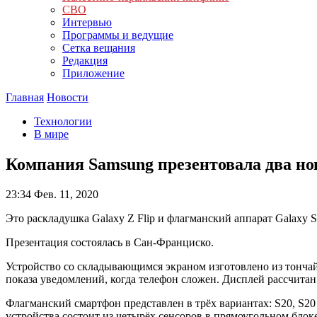
СВО
Интервью
Программы и ведущие
Сетка вещания
Редакция
Приложение
Главная
Новости
Технологии
В мире
Компания Samsung презентовала два н
23:34
Фев. 11, 2020
Это раскладушка Galaxy Z Flip и флагманский аппарат Galaxy S
Презентация состоялась в Сан-Франциско.
Устройство со складывающимся экраном изготовлено из тончай
показа уведомлений, когда телефон сложен. Дисплей рассчита
Флагманский смартфон представлен в трёх вариантах: S20, S20
устройства состоит из четырёх сенсоров в прямоугольном блок