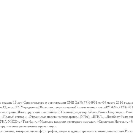
ше 16 лет. Свидетельство о регистрации СМИ Эл № 77-64961 от 04 марта 2016 года вы
ом 12, пом. 22. Учредитель Общество с ограниченной ответственностью «РУ ФМ» (123298 Мо
траны. Языки: русский и английский. Главный редактор Бабаян Роман Георгиевич. Email:
и: «Правый сектор», «Украинская повстанческая армия» (УПА), «ИГИЛ», «Джабхат Фатх а
«УНА-УНСО», «Талибан», «Меджлис крымско-татарского народа», «Свидетели Иеговы», «М
туру местные религиозные организации.
, логотипы, товарные знаки, фотографии, видео и аудио охраняются законодательством Ро