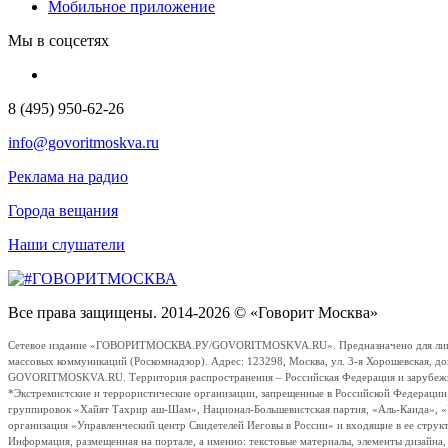
Мобильное приложение
Мы в соцсетях
8 (495) 950-62-26
info@govoritmoskva.ru
Реклама на радио
Города вещания
Наши слушатели
Все права защищены. 2014-2026 © «Говорит Москва»
Сетевое издание «ГОВОРИТМОСКВА.РУ/GOVORITMOSKVA.RU». Предназначено для лиц стар
массовых коммуникаций (Роскомнадзор). Адрес: 123298, Москва, ул. 3-я Хорошевская, д
GOVORITMOSKVA.RU. Территория распространения – Российская Федерация и зарубежные с
*Экстремистские и террористические организации, запрещенные в Российской Федераци
группировок «Хайят Тахрир аш-Шам», Национал-Большевистская партия, «Аль-Каида», 
организация «Управленческий центр Свидетелей Иеговы в России» и входящие в ее струк
Информация, размещенная на портале, а именно: текстовые материалы, элементы дизайна