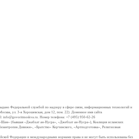
дано Федеральной службой по надзору в сфере связи, информационных технологий и
сква, ул. 3-я Хорошевская, дом 12, пом. 22). Доменное имя сайта
 info@govoritmoskva.ru. Номер телефона: +7 (495) 950-62-26
ш-Шам» (бывшая «Джабхат ан-Нусра», «Джебхат ан-Нусра»), Коалиция исламских
изантропик Дивижн», «Братство» Корчинского, «Артподготовка», Религиозная
ссийской Федерации и международными нормами права и не могут быть использованы без