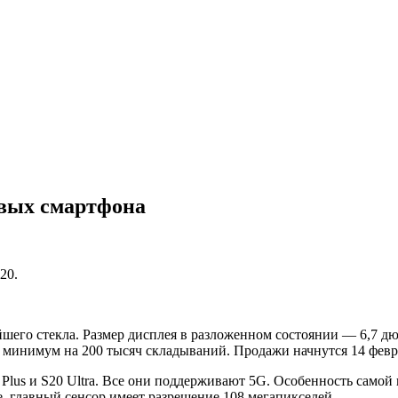
овых смартфона
20.
шего стекла. Размер дисплея в разложенном состоянии — 6,7 дю
н минимум на 200 тысяч складываний.
Продажи начнутся 14 февр
 Plus и S20 Ultra. Все они поддерживают 5G. Особенность само
е, главный сенсор имеет разрешение 108 мегапикселей.