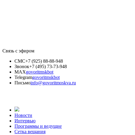
Связь с эфиром
СМС
+7 (925) 88-88-948
Звонок
+7 (495) 73-73-948
MAX
govoritmskbot
Telegram
govoritmskbot
Письмо
info@govoritmoskva.ru
Новости
Интервью
Программы и ведущие
Сетка вещания