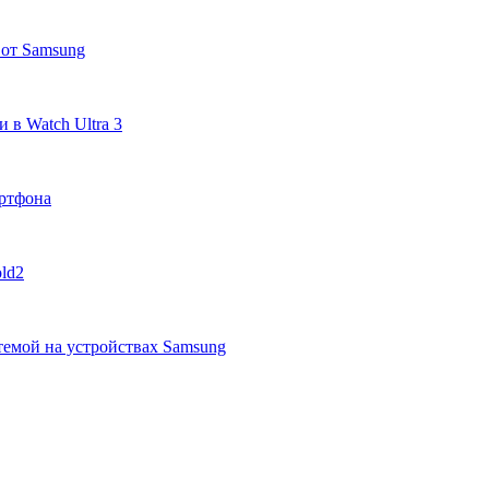
 от Samsung
 в Watch Ultra 3
ртфона
ld2
темой на устройствах Samsung