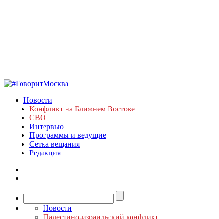
Новости
Конфликт на Ближнем Востоке
СВО
Интервью
Программы и ведущие
Сетка вещания
Редакция
Новости
Палестино-израильский конфликт