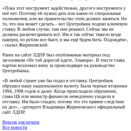
«Пока этот инструмент задействован, другого инструмента у
неё нет. Поэтому ей нужно дать или какие-то специальные
полномочия, или же правительство этим должно заняться. Но
то, что она может сделать – вот Центробанк поднял ключевую
ставку. В любом случае, там они решают. Сейчас мы не
должны раскочегаривать всё. Им и так сейчас тяжело везде
наверху, по рублю все бьют, и мы ещё будем бить. Подождём»,
- сказал Жириновский.
Ранее на сайте ЛДПР был опубликован материал под
заголовком «Не той дорогой идете, Эльвира». В тексте глава
партии возложил вину за происходящее на руководство
Центробанка.
«В любой стране уже бы подал в отставку. Центробанк
обрушил нашу национальную валюту. Были черные вторники
1994, 1998 годов и далее. Когда происходило обрушение,
глава ЦБ или министр финансов немедленно уходили в
отставку. Им было стыдно, потому что это прямое следствие
их дел», - цитирует Владимира Жириновского официальный
сайт ЛДПР.
Версия для печати
Все новости