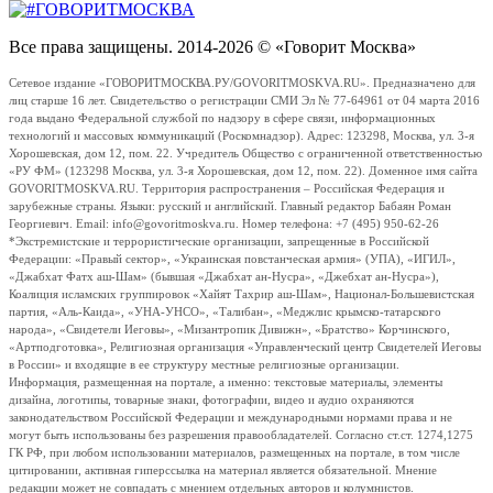
Все права защищены. 2014-2026 © «Говорит Москва»
Сетевое издание «ГОВОРИТМОСКВА.РУ/GOVORITMOSKVA.RU». Предназначено для
лиц старше 16 лет. Свидетельство о регистрации СМИ Эл № 77-64961 от 04 марта 2016
года выдано Федеральной службой по надзору в сфере связи, информационных
технологий и массовых коммуникаций (Роскомнадзор). Адрес: 123298, Москва, ул. 3-я
Хорошевская, дом 12, пом. 22. Учредитель Общество с ограниченной ответственностью
«РУ ФМ» (123298 Москва, ул. 3-я Хорошевская, дом 12, пом. 22). Доменное имя сайта
GOVORITMOSKVA.RU. Территория распространения – Российская Федерация и
зарубежные страны. Языки: русский и английский. Главный редактор Бабаян Роман
Георгиевич. Email: info@govoritmoskva.ru. Номер телефона: +7 (495) 950-62-26
*Экстремистские и террористические организации, запрещенные в Российской
Федерации: «Правый сектор», «Украинская повстанческая армия» (УПА), «ИГИЛ»,
«Джабхат Фатх аш-Шам» (бывшая «Джабхат ан-Нусра», «Джебхат ан-Нусра»),
Коалиция исламских группировок «Хайят Тахрир аш-Шам», Национал-Большевистская
партия, «Аль-Каида», «УНА-УНСО», «Талибан», «Меджлис крымско-татарского
народа», «Свидетели Иеговы», «Мизантропик Дивижн», «Братство» Корчинского,
«Артподготовка», Религиозная организация «Управленческий центр Свидетелей Иеговы
в России» и входящие в ее структуру местные религиозные организации.
Информация, размещенная на портале, а именно: текстовые материалы, элементы
дизайна, логотипы, товарные знаки, фотографии, видео и аудио охраняются
законодательством Российской Федерации и международными нормами права и не
могут быть использованы без разрешения правообладателей. Согласно ст.ст. 1274,1275
ГК РФ, при любом использовании материалов, размещенных на портале, в том числе
цитировании, активная гиперссылка на материал является обязательной. Мнение
редакции может не совпадать с мнением отдельных авторов и колумнистов.