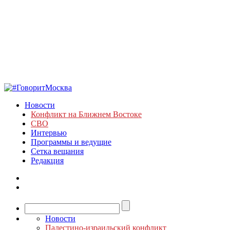
Новости
Конфликт на Ближнем Востоке
СВО
Интервью
Программы и ведущие
Сетка вещания
Редакция
Новости
Палестино-израильский конфликт