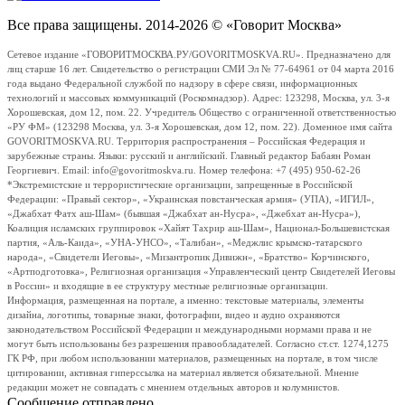
Все права защищены. 2014-2026 © «Говорит Москва»
Сетевое издание «ГОВОРИТМОСКВА.РУ/GOVORITMOSKVA.RU». Предназначено для
лиц старше 16 лет. Свидетельство о регистрации СМИ Эл № 77-64961 от 04 марта 2016
года выдано Федеральной службой по надзору в сфере связи, информационных
технологий и массовых коммуникаций (Роскомнадзор). Адрес: 123298, Москва, ул. 3-я
Хорошевская, дом 12, пом. 22. Учредитель Общество с ограниченной ответственностью
«РУ ФМ» (123298 Москва, ул. 3-я Хорошевская, дом 12, пом. 22). Доменное имя сайта
GOVORITMOSKVA.RU. Территория распространения – Российская Федерация и
зарубежные страны. Языки: русский и английский. Главный редактор Бабаян Роман
Георгиевич. Email: info@govoritmoskva.ru. Номер телефона: +7 (495) 950-62-26
*Экстремистские и террористические организации, запрещенные в Российской
Федерации: «Правый сектор», «Украинская повстанческая армия» (УПА), «ИГИЛ»,
«Джабхат Фатх аш-Шам» (бывшая «Джабхат ан-Нусра», «Джебхат ан-Нусра»),
Коалиция исламских группировок «Хайят Тахрир аш-Шам», Национал-Большевистская
партия, «Аль-Каида», «УНА-УНСО», «Талибан», «Меджлис крымско-татарского
народа», «Свидетели Иеговы», «Мизантропик Дивижн», «Братство» Корчинского,
«Артподготовка», Религиозная организация «Управленческий центр Свидетелей Иеговы
в России» и входящие в ее структуру местные религиозные организации.
Информация, размещенная на портале, а именно: текстовые материалы, элементы
дизайна, логотипы, товарные знаки, фотографии, видео и аудио охраняются
законодательством Российской Федерации и международными нормами права и не
могут быть использованы без разрешения правообладателей. Согласно ст.ст. 1274,1275
ГК РФ, при любом использовании материалов, размещенных на портале, в том числе
цитировании, активная гиперссылка на материал является обязательной. Мнение
редакции может не совпадать с мнением отдельных авторов и колумнистов.
Сообщение отправлено