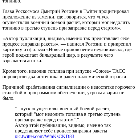
топливо.
Глава Роскосмоса Дмитрий Рогозин в Twitter процитировал
предложение из заметки, где говорится, что «пуск
осуществлял военный боевой расчёт, который мог недолить
топливо в третью ступень при заправке перед стартом».
«Автор публикации, видимо, именно так представляет себе
процесс заправки ракеты», — написал Рогозин и прикрепил
картинку из фильма «Новые приключения неуловимых», где
герой поджигает бильярдный шар, в результате чего
взрывается аптека.
Кроме того, недолив топлива при запуске «Союза» ТАСС
опровергли два источника в ракетно-космической отрасли.
Причиной срабатывания сигнализации о недостатке горючего
стал сбой в программном обеспечении, угрозы аварии не
было.
"...пуск осуществлял военный боевой расчет,
который "мог недолить топлива в третью ступень
при заправке перед стартом"."...
Автор этой публикации, видимо, именно так
представляет себе процесс заправки ракеты
pic.twitter.com/WfaKsCKD83