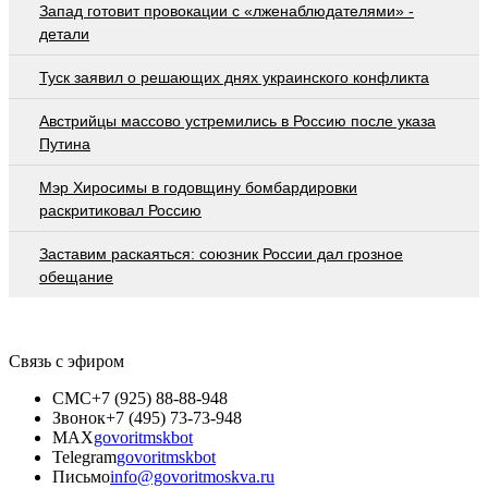
Запад готовит провокации с «лженаблюдателями» -
детали
Туск заявил о решающих днях украинского конфликта
Австрийцы массово устремились в Россию после указа
Путина
Мэр Хиросимы в годовщину бомбардировки
раскритиковал Россию
Заставим раскаяться: союзник России дал грозное
обещание
Связь с эфиром
СМС
+7 (925) 88-88-948
Звонок
+7 (495) 73-73-948
MAX
govoritmskbot
Telegram
govoritmskbot
Письмо
info@govoritmoskva.ru