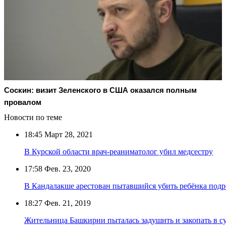
Соскин: визит Зеленского в США оказался полным
провалом
Новости по теме
18:45
Март 28, 2021
В Курской области врач-реаниматолог убил медсестру
17:58
Фев. 23, 2020
В Кандалакше арестован пытавшийся убить ребёнка подр
18:27
Фев. 21, 2019
Жительница Башкирии пыталась задушить и закопать в су