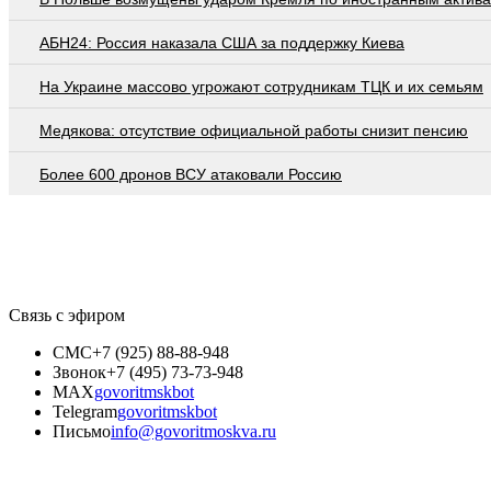
АБН24: Россия наказала США за поддержку Киева
На Украине массово угрожают сотрудникам ТЦК и их семьям
Медякова: отсутствие официальной работы снизит пенсию
Более 600 дронов ВСУ атаковали Россию
Связь с эфиром
СМС
+7 (925) 88-88-948
Звонок
+7 (495) 73-73-948
MAX
govoritmskbot
Telegram
govoritmskbot
Письмо
info@govoritmoskva.ru