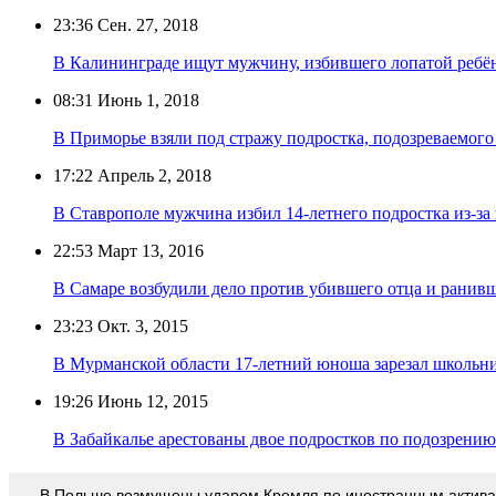
23:36
Сен. 27, 2018
В Калининграде ищут мужчину, избившего лопатой ребё
08:31
Июнь 1, 2018
В Приморье взяли под стражу подростка, подозреваемого
17:22
Апрель 2, 2018
В Ставрополе мужчина избил 14-летнего подростка из-за
22:53
Март 13, 2016
В Самаре возбудили дело против убившего отца и ранивш
23:23
Окт. 3, 2015
В Мурманской области 17-летний юноша зарезал школьн
19:26
Июнь 12, 2015
В Забайкалье арестованы двое подростков по подозрению
В Польше возмущены ударом Кремля по иностранным актив