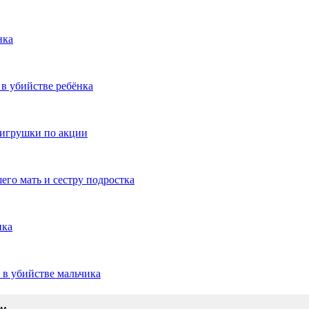
нка
 в убийстве ребёнка
 игрушки по акции
его мать и сестру подростка
ика
 в убийстве мальчика
ам