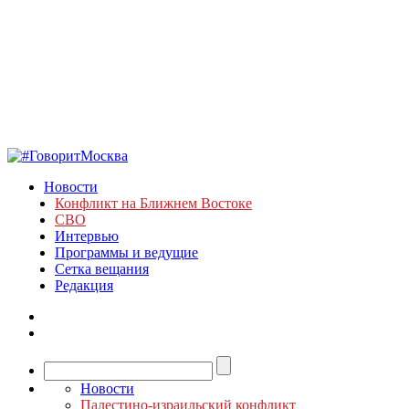
Новости
Конфликт на Ближнем Востоке
СВО
Интервью
Программы и ведущие
Сетка вещания
Редакция
Новости
Палестино-израильский конфликт