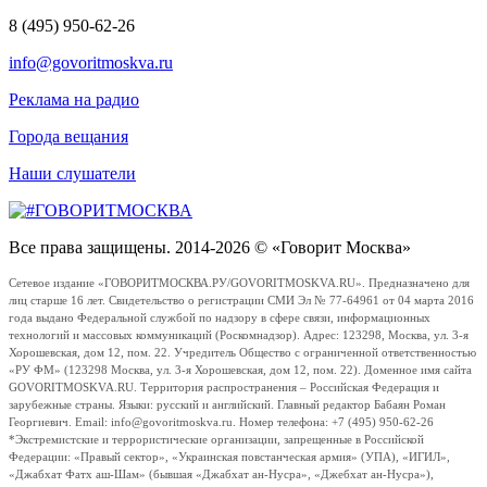
8 (495) 950-62-26
info@govoritmoskva.ru
Реклама на радио
Города вещания
Наши слушатели
Все права защищены. 2014-2026 © «Говорит Москва»
Сетевое издание «ГОВОРИТМОСКВА.РУ/GOVORITMOSKVA.RU». Предназначено для
лиц старше 16 лет. Свидетельство о регистрации СМИ Эл № 77-64961 от 04 марта 2016
года выдано Федеральной службой по надзору в сфере связи, информационных
технологий и массовых коммуникаций (Роскомнадзор). Адрес: 123298, Москва, ул. 3-я
Хорошевская, дом 12, пом. 22. Учредитель Общество с ограниченной ответственностью
«РУ ФМ» (123298 Москва, ул. 3-я Хорошевская, дом 12, пом. 22). Доменное имя сайта
GOVORITMOSKVA.RU. Территория распространения – Российская Федерация и
зарубежные страны. Языки: русский и английский. Главный редактор Бабаян Роман
Георгиевич. Email: info@govoritmoskva.ru. Номер телефона: +7 (495) 950-62-26
*Экстремистские и террористические организации, запрещенные в Российской
Федерации: «Правый сектор», «Украинская повстанческая армия» (УПА), «ИГИЛ»,
«Джабхат Фатх аш-Шам» (бывшая «Джабхат ан-Нусра», «Джебхат ан-Нусра»),