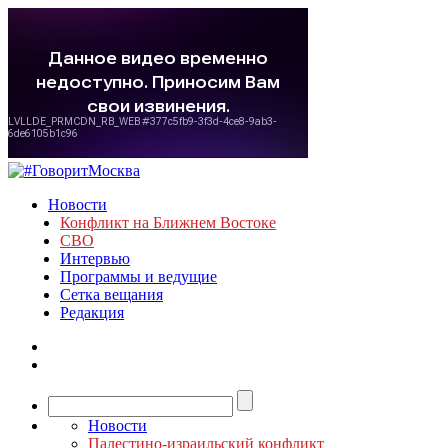
Новости
Конфликт на Ближнем Востоке
СВО
Интервью
Программы и ведущие
Сетка вещания
Редакция
Новости
Палестино-израильский конфликт