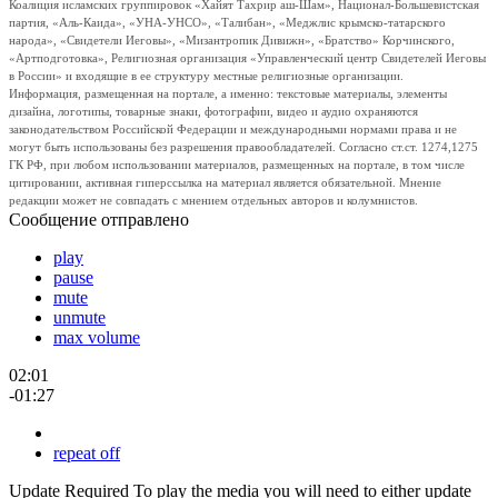
Коалиция исламских группировок «Хайят Тахрир аш-Шам», Национал-Большевистская
партия, «Аль-Каида», «УНА-УНСО», «Талибан», «Меджлис крымско-татарского
народа», «Свидетели Иеговы», «Мизантропик Дивижн», «Братство» Корчинского,
«Артподготовка», Религиозная организация «Управленческий центр Свидетелей Иеговы
в России» и входящие в ее структуру местные религиозные организации.
Информация, размещенная на портале, а именно: текстовые материалы, элементы
дизайна, логотипы, товарные знаки, фотографии, видео и аудио охраняются
законодательством Российской Федерации и международными нормами права и не
могут быть использованы без разрешения правообладателей. Согласно ст.ст. 1274,1275
ГК РФ, при любом использовании материалов, размещенных на портале, в том числе
цитировании, активная гиперссылка на материал является обязательной. Мнение
редакции может не совпадать с мнением отдельных авторов и колумнистов.
Сообщение отправлено
play
pause
mute
unmute
max volume
02:01
-01:27
repeat off
Update Required
To play the media you will need to either update