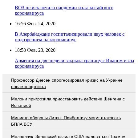
ВОЗ не исключила пандемии из-за китайского
коронавируса
16:56
Фев. 24, 2020
В Азербайджане госпитализировали двух человек с
подозрением на коронавирус
18:58
Фев. 23, 2020
Армения на две недели закрыла границу с Ираном из-за
коронавируса
Профессор Диесен спрогнозировал кризис на Украине
после конфликта
Мелони пригрозила приостановить действие Шенгена с
Испанией
Министр обороны Литвы: Прибалтику могут атаковать
БПЛА ВСУ
Медведчук: Зеленский ездил в США жаловаться Трампу