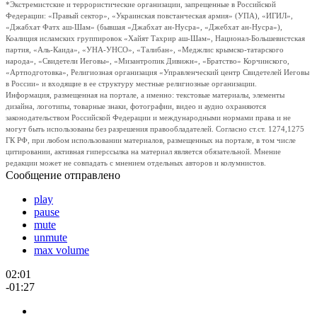
*Экстремистские и террористические организации, запрещенные в Российской
Федерации: «Правый сектор», «Украинская повстанческая армия» (УПА), «ИГИЛ»,
«Джабхат Фатх аш-Шам» (бывшая «Джабхат ан-Нусра», «Джебхат ан-Нусра»),
Коалиция исламских группировок «Хайят Тахрир аш-Шам», Национал-Большевистская
партия, «Аль-Каида», «УНА-УНСО», «Талибан», «Меджлис крымско-татарского
народа», «Свидетели Иеговы», «Мизантропик Дивижн», «Братство» Корчинского,
«Артподготовка», Религиозная организация «Управленческий центр Свидетелей Иеговы
в России» и входящие в ее структуру местные религиозные организации.
Информация, размещенная на портале, а именно: текстовые материалы, элементы
дизайна, логотипы, товарные знаки, фотографии, видео и аудио охраняются
законодательством Российской Федерации и международными нормами права и не
могут быть использованы без разрешения правообладателей. Согласно ст.ст. 1274,1275
ГК РФ, при любом использовании материалов, размещенных на портале, в том числе
цитировании, активная гиперссылка на материал является обязательной. Мнение
редакции может не совпадать с мнением отдельных авторов и колумнистов.
Сообщение отправлено
play
pause
mute
unmute
max volume
02:01
-01:27