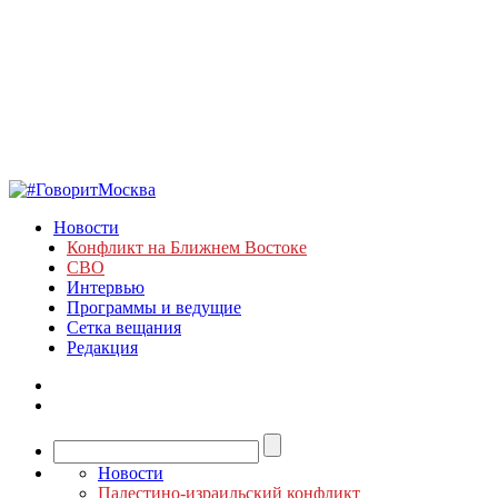
Новости
Конфликт на Ближнем Востоке
СВО
Интервью
Программы и ведущие
Сетка вещания
Редакция
Новости
Палестино-израильский конфликт