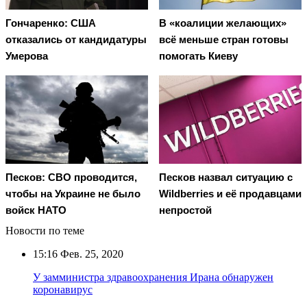
Гончаренко: США
В «коалиции желающих»
отказались от кандидатуры
всё меньше стран готовы
Умерова
помогать Киеву
Песков: СВО проводится,
Песков назвал ситуацию с
чтобы на Украине не было
Wildberries и её продавцами
войск НАТО
непростой
Новости по теме
15:16
Фев. 25, 2020
У замминистра здравоохранения Ирана обнаружен
коронавирус