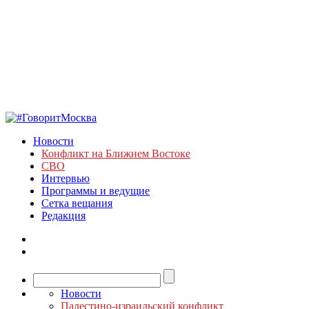
Новости
Конфликт на Ближнем Востоке
СВО
Интервью
Программы и ведущие
Сетка вещания
Редакция
Новости
Палестино-израильский конфликт