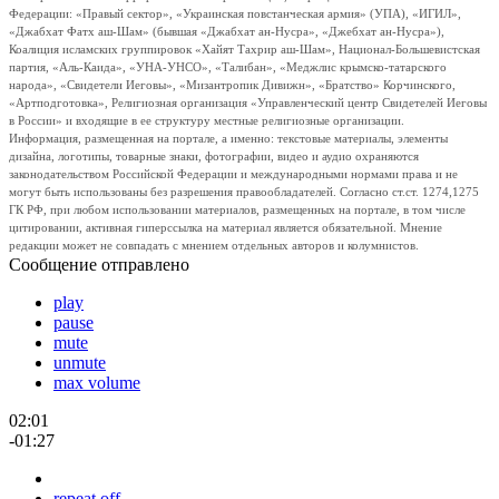
Федерации: «Правый сектор», «Украинская повстанческая армия» (УПА), «ИГИЛ»,
«Джабхат Фатх аш-Шам» (бывшая «Джабхат ан-Нусра», «Джебхат ан-Нусра»),
Коалиция исламских группировок «Хайят Тахрир аш-Шам», Национал-Большевистская
партия, «Аль-Каида», «УНА-УНСО», «Талибан», «Меджлис крымско-татарского
народа», «Свидетели Иеговы», «Мизантропик Дивижн», «Братство» Корчинского,
«Артподготовка», Религиозная организация «Управленческий центр Свидетелей Иеговы
в России» и входящие в ее структуру местные религиозные организации.
Информация, размещенная на портале, а именно: текстовые материалы, элементы
дизайна, логотипы, товарные знаки, фотографии, видео и аудио охраняются
законодательством Российской Федерации и международными нормами права и не
могут быть использованы без разрешения правообладателей. Согласно ст.ст. 1274,1275
ГК РФ, при любом использовании материалов, размещенных на портале, в том числе
цитировании, активная гиперссылка на материал является обязательной. Мнение
редакции может не совпадать с мнением отдельных авторов и колумнистов.
Сообщение отправлено
play
pause
mute
unmute
max volume
02:01
-01:27
repeat off