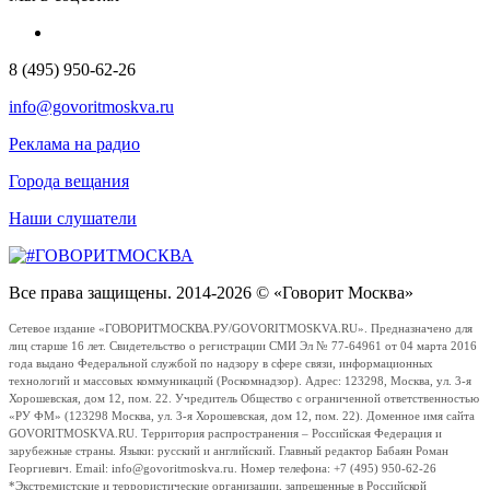
8 (495) 950-62-26
info@govoritmoskva.ru
Реклама на радио
Города вещания
Наши слушатели
Все права защищены. 2014-2026 © «Говорит Москва»
Сетевое издание «ГОВОРИТМОСКВА.РУ/GOVORITMOSKVA.RU». Предназначено для
лиц старше 16 лет. Свидетельство о регистрации СМИ Эл № 77-64961 от 04 марта 2016
года выдано Федеральной службой по надзору в сфере связи, информационных
технологий и массовых коммуникаций (Роскомнадзор). Адрес: 123298, Москва, ул. 3-я
Хорошевская, дом 12, пом. 22. Учредитель Общество с ограниченной ответственностью
«РУ ФМ» (123298 Москва, ул. 3-я Хорошевская, дом 12, пом. 22). Доменное имя сайта
GOVORITMOSKVA.RU. Территория распространения – Российская Федерация и
зарубежные страны. Языки: русский и английский. Главный редактор Бабаян Роман
Георгиевич. Email: info@govoritmoskva.ru. Номер телефона: +7 (495) 950-62-26
*Экстремистские и террористические организации, запрещенные в Российской