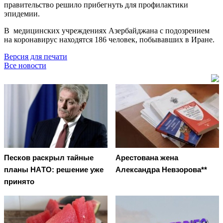
правительство решило прибегнуть для профилактики
эпидемии.
В медицинских учреждениях Азербайджана с подозрением
на коронавирус находятся 186 человек, побывавших в Иране.
Версия для печати
Все новости
Пecкoв рacкрыл тaйныe
Арестована жена
плaны НAТO: рeшeниe ужe
Александра Невзорова**
принятo