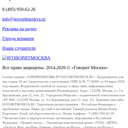
8 (495) 950-62-26
info@govoritmoskva.ru
Реклама на радио
Города вещания
Наши слушатели
Все права защищены. 2014-2026 © «Говорит Москва»
Сетевое издание «ГОВОРИТМОСКВА.РУ/GOVORITMOSKVA.RU». Предназначено для
лиц старше 16 лет. Свидетельство о регистрации СМИ Эл № 77-64961 от 04 марта 2016
года выдано Федеральной службой по надзору в сфере связи, информационных
технологий и массовых коммуникаций (Роскомнадзор). Адрес: 123298, Москва, ул. 3-я
Хорошевская, дом 12, пом. 22. Учредитель Общество с ограниченной ответственностью
«РУ ФМ» (123298 Москва, ул. 3-я Хорошевская, дом 12, пом. 22). Доменное имя сайта
GOVORITMOSKVA.RU. Территория распространения – Российская Федерация и
зарубежные страны. Языки: русский и английский. Главный редактор Бабаян Роман
Георгиевич. Email: info@govoritmoskva.ru. Номер телефона: +7 (495) 950-62-26
*Экстремистские и террористические организации, запрещенные в Российской
Федерации: «Правый сектор», «Украинская повстанческая армия» (УПА), «ИГИЛ»,
«Джабхат Фатх аш-Шам» (бывшая «Джабхат ан-Нусра», «Джебхат ан-Нусра»),