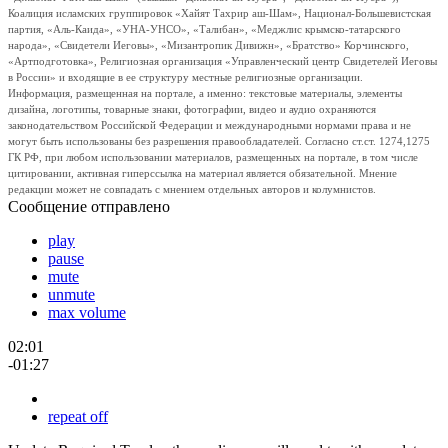
Коалиция исламских группировок «Хайят Тахрир аш-Шам», Национал-Большевистская
партия, «Аль-Каида», «УНА-УНСО», «Талибан», «Меджлис крымско-татарского
народа», «Свидетели Иеговы», «Мизантропик Дивижн», «Братство» Корчинского,
«Артподготовка», Религиозная организация «Управленческий центр Свидетелей Иеговы
в России» и входящие в ее структуру местные религиозные организации.
Информация, размещенная на портале, а именно: текстовые материалы, элементы
дизайна, логотипы, товарные знаки, фотографии, видео и аудио охраняются
законодательством Российской Федерации и международными нормами права и не
могут быть использованы без разрешения правообладателей. Согласно ст.ст. 1274,1275
ГК РФ, при любом использовании материалов, размещенных на портале, в том числе
цитировании, активная гиперссылка на материал является обязательной. Мнение
редакции может не совпадать с мнением отдельных авторов и колумнистов.
Сообщение отправлено
play
pause
mute
unmute
max volume
02:01
-01:27
repeat off