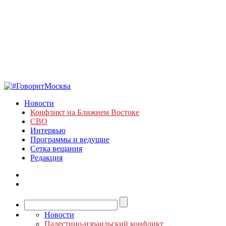
Новости
Конфликт на Ближнем Востоке
СВО
Интервью
Программы и ведущие
Сетка вещания
Редакция
Новости
Палестино-израильский конфликт