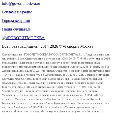
info@govoritmoskva.ru
Реклама на радио
Города вещания
Наши слушатели
Все права защищены. 2014-2026 © «Говорит Москва»
Сетевое издание «ГОВОРИТМОСКВА.РУ/GOVORITMOSKVA.RU». Предназначено для
лиц старше 16 лет. Свидетельство о регистрации СМИ Эл № 77-64961 от 04 марта 2016
года выдано Федеральной службой по надзору в сфере связи, информационных
технологий и массовых коммуникаций (Роскомнадзор). Адрес: 123298, Москва, ул. 3-я
Хорошевская, дом 12, пом. 22. Учредитель Общество с ограниченной ответственностью
«РУ ФМ» (123298 Москва, ул. 3-я Хорошевская, дом 12, пом. 22). Доменное имя сайта
GOVORITMOSKVA.RU. Территория распространения – Российская Федерация и
зарубежные страны. Языки: русский и английский. Главный редактор Бабаян Роман
Георгиевич. Email: info@govoritmoskva.ru. Номер телефона: +7 (495) 950-62-26
*Экстремистские и террористические организации, запрещенные в Российской
Федерации: «Правый сектор», «Украинская повстанческая армия» (УПА), «ИГИЛ»,
«Джабхат Фатх аш-Шам» (бывшая «Джабхат ан-Нусра», «Джебхат ан-Нусра»),
Коалиция исламских группировок «Хайят Тахрир аш-Шам», Национал-Большевистская
партия, «Аль-Каида», «УНА-УНСО», «Талибан», «Меджлис крымско-татарского
народа», «Свидетели Иеговы», «Мизантропик Дивижн», «Братство» Корчинского,