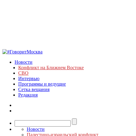
Новости
Конфликт на Ближнем Востоке
СВО
Интервью
Программы и ведущие
Сетка вещания
Редакция
Новости
Палестино-израильский конфликт