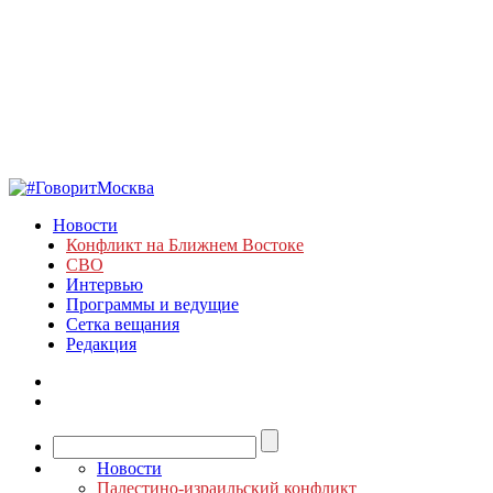
Новости
Конфликт на Ближнем Востоке
СВО
Интервью
Программы и ведущие
Сетка вещания
Редакция
Новости
Палестино-израильский конфликт