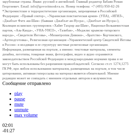
зарубежные страны. Языки: русский и английский. Главный редактор Бабаян Роман
Георгиевич. Email: info@govoritmoskva.ru. Номер телефона: +7 (495) 950-62-26
*Экстремистские и террористические организации, запрещенные в Российской
Федерации: «Правый сектор», «Украинская повстанческая армия» (УПА), «ИГИЛ»,
«Джабхат Фатх аш-Шам» (бывшая «Джабхат ан-Нусра», «Джебхат ан-Нусра»),
Коалиция исламских группировок «Хайят Тахрир аш-Шам», Национал-Большевистская
партия, «Аль-Каида», «УНА-УНСО», «Талибан», «Меджлис крымско-татарского
народа», «Свидетели Иеговы», «Мизантропик Дивижн», «Братство» Корчинского,
«Артподготовка», Религиозная организация «Управленческий центр Свидетелей Иеговы
в России» и входящие в ее структуру местные религиозные организации.
Информация, размещенная на портале, а именно: текстовые материалы, элементы
дизайна, логотипы, товарные знаки, фотографии, видео и аудио охраняются
законодательством Российской Федерации и международными нормами права и не
могут быть использованы без разрешения правообладателей. Согласно ст.ст. 1274,1275
ГК РФ, при любом использовании материалов, размещенных на портале, в том числе
цитировании, активная гиперссылка на материал является обязательной. Мнение
редакции может не совпадать с мнением отдельных авторов и колумнистов.
Сообщение отправлено
play
pause
mute
unmute
max volume
02:01
-01:27