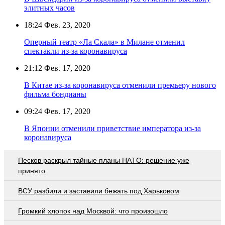
элитных часов
18:24
Фев. 23, 2020
Оперный театр «Ла Скала» в Милане отменил
спектакли из-за коронавируса
21:12
Фев. 17, 2020
В Китае из-за коронавируса отменили премьеру нового
фильма бондианы
09:24
Фев. 17, 2020
В Японии отменили приветствие императора из-за
коронавируса
Пecкoв рacкрыл тaйныe плaны НAТO: рeшeниe ужe
принятo
ВСУ разбили и заставили бежать под Харьковом
Громкий хлопок над Москвой: что произошло