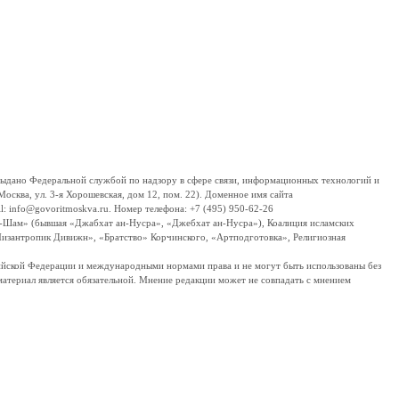
дано Федеральной службой по надзору в сфере связи, информационных технологий и
сква, ул. 3-я Хорошевская, дом 12, пом. 22). Доменное имя сайта
 info@govoritmoskva.ru. Номер телефона: +7 (495) 950-62-26
ш-Шам» (бывшая «Джабхат ан-Нусра», «Джебхат ан-Нусра»), Коалиция исламских
изантропик Дивижн», «Братство» Корчинского, «Артподготовка», Религиозная
ссийской Федерации и международными нормами права и не могут быть использованы без
материал является обязательной. Мнение редакции может не совпадать с мнением