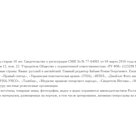
ше 16 лет. Свидетельство о регистрации СМИ Эл № 77-64961 от 04 марта 2016 года вы
ом 12, пом. 22. Учредитель Общество с ограниченной ответственностью «РУ ФМ» (123298 Мо
траны. Языки: русский и английский. Главный редактор Бабаян Роман Георгиевич. Email:
и: «Правый сектор», «Украинская повстанческая армия» (УПА), «ИГИЛ», «Джабхат Фатх а
«УНА-УНСО», «Талибан», «Меджлис крымско-татарского народа», «Свидетели Иеговы», «М
туру местные религиозные организации.
, логотипы, товарные знаки, фотографии, видео и аудио охраняются законодательством Ро
и материалов, размещенных на портале, в том числе цитировании, активная гиперссылка на 