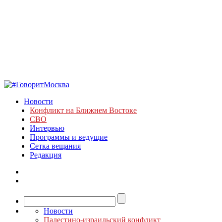
Новости
Конфликт на Ближнем Востоке
СВО
Интервью
Программы и ведущие
Сетка вещания
Редакция
Новости
Палестино-израильский конфликт