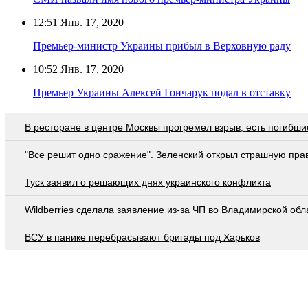
12:51
Янв. 17, 2020
Премьер-министр Украины прибыл в Верховную раду
10:52
Янв. 17, 2020
Премьер Украины Алексей Гончарук подал в отставку
В ресторане в центре Москвы прогремел взрыв, есть погибши
"Все решит одно сражение". Зеленский открыл страшную пра
Туск заявил о решающих днях украинского конфликта
Wildberries cделала заявление из-за ЧП во Владимирской обл
ВСУ в панике перебрасывают бригады под Харьков