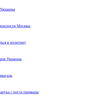
 Украины
зопасности Москвы
ься в политику
тров Украины
Шмыгаль
арука с поста премьера