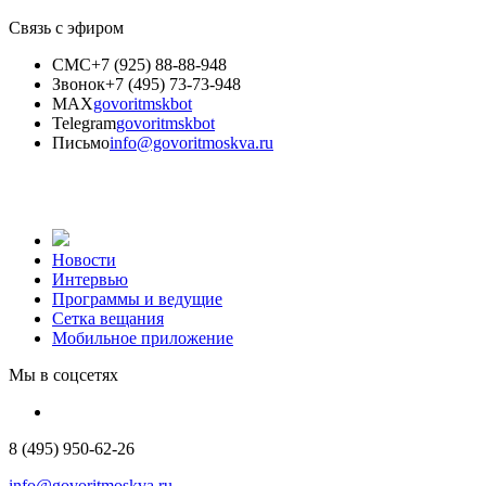
Связь с эфиром
СМС
+7 (925) 88-88-948
Звонок
+7 (495) 73-73-948
MAX
govoritmskbot
Telegram
govoritmskbot
Письмо
info@govoritmoskva.ru
Новости
Интервью
Программы и ведущие
Сетка вещания
Мобильное приложение
Мы в соцсетях
8 (495) 950-62-26
info@govoritmoskva.ru