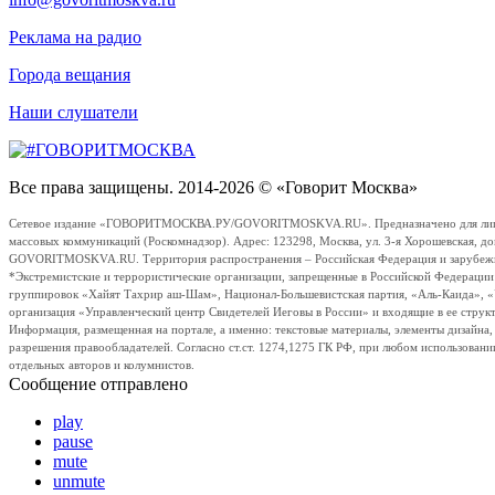
Реклама на радио
Города вещания
Наши слушатели
Все права защищены. 2014-2026 © «Говорит Москва»
Сетевое издание «ГОВОРИТМОСКВА.РУ/GOVORITMOSKVA.RU». Предназначено для лиц стар
массовых коммуникаций (Роскомнадзор). Адрес: 123298, Москва, ул. 3-я Хорошевская, д
GOVORITMOSKVA.RU. Территория распространения – Российская Федерация и зарубежные с
*Экстремистские и террористические организации, запрещенные в Российской Федераци
группировок «Хайят Тахрир аш-Шам», Национал-Большевистская партия, «Аль-Каида», 
организация «Управленческий центр Свидетелей Иеговы в России» и входящие в ее струк
Информация, размещенная на портале, а именно: текстовые материалы, элементы дизайна
разрешения правообладателей. Согласно ст.ст. 1274,1275 ГК РФ, при любом использовани
отдельных авторов и колумнистов.
Сообщение отправлено
play
pause
mute
unmute