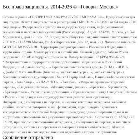
Все права защищены. 2014-2026 © «Говорит Москва»
Сетевое издание «ГОВОРИТМОСКВА.РУ/GOVORITMOSKVA.RU». Предназначено для
лиц старше 16 лет. Свидетельство о регистрации СМИ Эл № 77-64961 от 04 марта 2016
года выдано Федеральной службой по надзору в сфере связи, информационных
технологий и массовых коммуникаций (Роскомнадзор). Адрес: 123298, Москва, ул. 3-я
Хорошевская, дом 12, пом. 22. Учредитель Общество с ограниченной ответственностью
«РУ ФМ» (123298 Москва, ул. 3-я Хорошевская, дом 12, пом. 22). Доменное имя сайта
GOVORITMOSKVA.RU. Территория распространения – Российская Федерация и
зарубежные страны. Языки: русский и английский. Главный редактор Бабаян Роман
Георгиевич. Email: info@govoritmoskva.ru. Номер телефона: +7 (495) 950-62-26
*Экстремистские и террористические организации, запрещенные в Российской
Федерации: «Правый сектор», «Украинская повстанческая армия» (УПА), «ИГИЛ»,
«Джабхат Фатх аш-Шам» (бывшая «Джабхат ан-Нусра», «Джебхат ан-Нусра»),
Коалиция исламских группировок «Хайят Тахрир аш-Шам», Национал-Большевистская
партия, «Аль-Каида», «УНА-УНСО», «Талибан», «Меджлис крымско-татарского
народа», «Свидетели Иеговы», «Мизантропик Дивижн», «Братство» Корчинского,
«Артподготовка», Религиозная организация «Управленческий центр Свидетелей Иеговы
в России» и входящие в ее структуру местные религиозные организации.
Информация, размещенная на портале, а именно: текстовые материалы, элементы
дизайна, логотипы, товарные знаки, фотографии, видео и аудио охраняются
законодательством Российской Федерации и международными нормами права и не
могут быть использованы без разрешения правообладателей. Согласно ст.ст. 1274,1275
ГК РФ, при любом использовании материалов, размещенных на портале, в том числе
цитировании, активная гиперссылка на материал является обязательной. Мнение
редакции может не совпадать с мнением отдельных авторов и колумнистов.
Сообщение отправлено