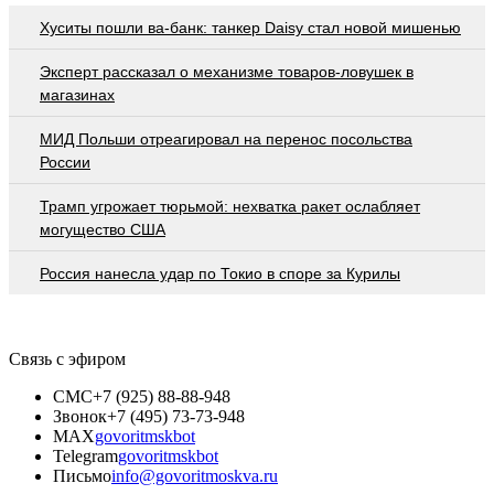
Хуситы пошли ва-банк: танкер Daisy стал новой мишенью
Эксперт рассказал о механизме товаров-ловушек в
магазинах
МИД Польши отреагировал на перенос посольства
России
Трамп угрожает тюрьмой: нехватка ракет ослабляет
могущество США
Россия нанесла удар по Токио в споре за Курилы
Связь с эфиром
СМС
+7 (925) 88-88-948
Звонок
+7 (495) 73-73-948
MAX
govoritmskbot
Telegram
govoritmskbot
Письмо
info@govoritmoskva.ru