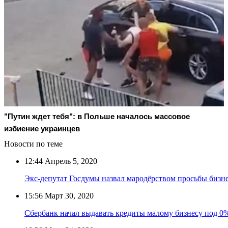
"Путин ждет тебя": в Польше началось массовое
избиение украинцев
Новости по теме
12:44
Апрель 5, 2020
Экс-депутат Госдумы назвал мародёрством просьбы бизне
15:56
Март 30, 2020
Сбербанк начал выдавать кредиты малому бизнесу под 0