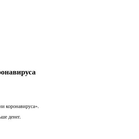
ронавируса
ии коронавируса».
ьше денег.