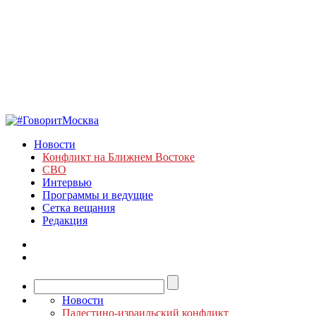
Новости
Конфликт на Ближнем Востоке
СВО
Интервью
Программы и ведущие
Сетка вещания
Редакция
Новости
Палестино-израильский конфликт