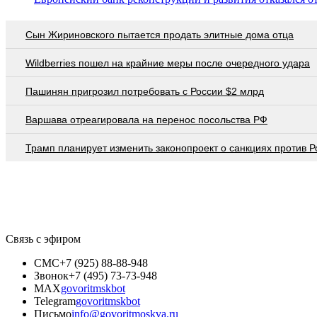
Сын Жириновского пытается продать элитные дома отца
Wildberries пошел на крайние меры после очередного удара
Пашинян пригрозил потребовать c России $2 млрд
Варшава отреагировала на перенос посольства РФ
Трамп планирует изменить законопроект о санкциях против Р
Связь с эфиром
СМС
+7 (925) 88-88-948
Звонок
+7 (495) 73-73-948
MAX
govoritmskbot
Telegram
govoritmskbot
Письмо
info@govoritmoskva.ru