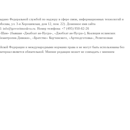
дано Федеральной службой по надзору в сфере связи, информационных технологий и
сква, ул. 3-я Хорошевская, дом 12, пом. 22). Доменное имя сайта
 info@govoritmoskva.ru. Номер телефона: +7 (495) 950-62-26
ш-Шам» (бывшая «Джабхат ан-Нусра», «Джебхат ан-Нусра»), Коалиция исламских
изантропик Дивижн», «Братство» Корчинского, «Артподготовка», Религиозная
ссийской Федерации и международными нормами права и не могут быть использованы без
материал является обязательной. Мнение редакции может не совпадать с мнением