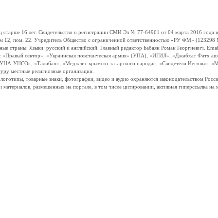
ше 16 лет. Свидетельство о регистрации СМИ Эл № 77-64961 от 04 марта 2016 года вы
ом 12, пом. 22. Учредитель Общество с ограниченной ответственностью «РУ ФМ» (123298 Мо
траны. Языки: русский и английский. Главный редактор Бабаян Роман Георгиевич. Email:
и: «Правый сектор», «Украинская повстанческая армия» (УПА), «ИГИЛ», «Джабхат Фатх а
«УНА-УНСО», «Талибан», «Меджлис крымско-татарского народа», «Свидетели Иеговы», «М
туру местные религиозные организации.
, логотипы, товарные знаки, фотографии, видео и аудио охраняются законодательством Ро
и материалов, размещенных на портале, в том числе цитировании, активная гиперссылка на 