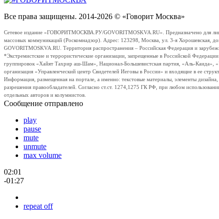
Все права защищены. 2014-2026 © «Говорит Москва»
Сетевое издание «ГОВОРИТМОСКВА.РУ/GOVORITMOSKVA.RU». Предназначено для лиц стар
массовых коммуникаций (Роскомнадзор). Адрес: 123298, Москва, ул. 3-я Хорошевская, д
GOVORITMOSKVA.RU. Территория распространения – Российская Федерация и зарубежные с
*Экстремистские и террористические организации, запрещенные в Российской Федераци
группировок «Хайят Тахрир аш-Шам», Национал-Большевистская партия, «Аль-Каида», 
организация «Управленческий центр Свидетелей Иеговы в России» и входящие в ее струк
Информация, размещенная на портале, а именно: текстовые материалы, элементы дизайна
разрешения правообладателей. Согласно ст.ст. 1274,1275 ГК РФ, при любом использовани
отдельных авторов и колумнистов.
Сообщение отправлено
play
pause
mute
unmute
max volume
02:01
-01:27
repeat off