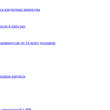
еса кредитные каникулы
сло в пять раз
онавирусом до 14 млрд долларов
лларов кредита
т инвестиций в РФ