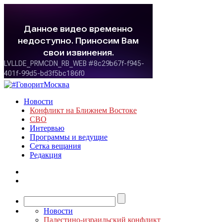
Новости
Конфликт на Ближнем Востоке
СВО
Интервью
Программы и ведущие
Сетка вещания
Редакция
Новости
Палестино-израильский конфликт