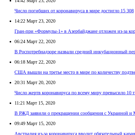
14:42
Март 23, 2020
Число погибших от коронавируса в мире достигло 15 308
14:22
Март 23, 2020
Гран-при «Формулы-1» в Азербайджане отложен из-за ко
06:24
Март 22, 2020
В Роспотребнадзоре назвали средний инкубационный пе
06:18
Март 22, 2020
США вышли на третье место в мире по количеству подт
20:31
Март 20, 2020
Число жертв коронавируса по всему миру превысило 10 т
11:21
Март 15, 2020
В РЖД заявили о прекращении сообщения с Украиной и
09:49
Март 15, 2020
Австралия из-за коронавируса вводит обязательный кара