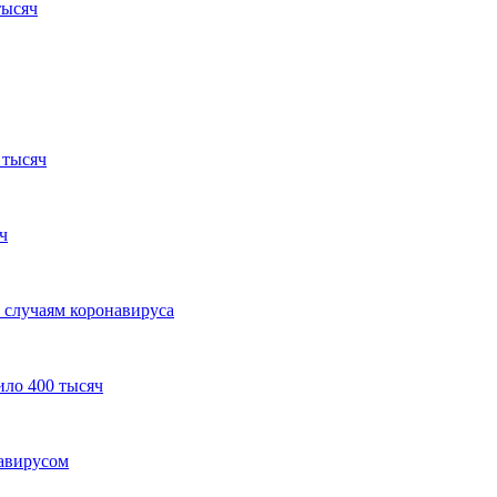
тысяч
 тысяч
ч
 случаям коронавируса
ило 400 тысяч
авирусом