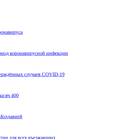
ронавируса
риод коронавирусной инфекции
верждённых случаев COVID-19
ысяч 400
 Молдавией
нтин для всех въезжающих