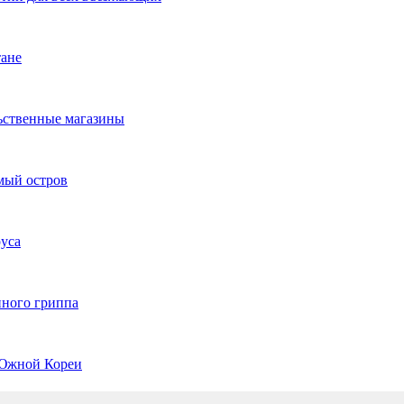
тане
ьственные магазины
мый остров
уса
нного гриппа
 Южной Кореи