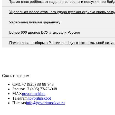
Трамп спас ребёнка от падения со сцены и пошутил про Бай
Уцелевшая после атомного удара русская скрипка вновь зазв
Челябинец поймал царь-щуку
Более 600 дронов ВСУ атаковали Россию
Памфилова: выборы в России пройдут в экстремальной ситуа
Связь с эфиром
СМС
+7 (925) 88-88-948
Звонок
+7 (495) 73-73-948
MAX
govoritmskbot
Telegram
govoritmskbot
Письмо
info@govoritmoskva.ru