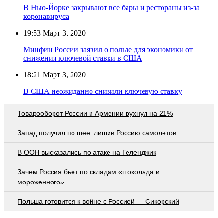
В Нью-Йорке закрывают все бары и рестораны из-за
коронавируса
19:53
Март 3, 2020
Минфин России заявил о пользе для экономики от
снижения ключевой ставки в США
18:21
Март 3, 2020
В США неожиданно снизили ключевую ставку
Товарооборот России и Армении рухнул на 21%
Запад получил по шее, лишив Россию самолетов
В ООН высказались по атаке на Геленджик
Зачем Россия бьет по складам «шоколада и
мороженного»
Польша готовится к войне с Россией — Сикорский