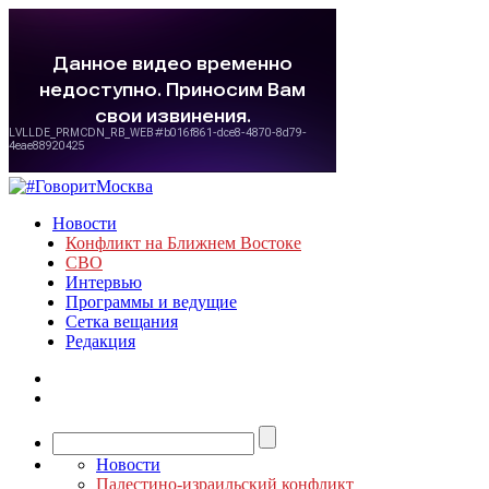
Новости
Конфликт на Ближнем Востоке
СВО
Интервью
Программы и ведущие
Сетка вещания
Редакция
Новости
Палестино-израильский конфликт