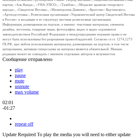
партия, «Аль-Каида», «УНА-УНСО», «Талибан», «Меджлис крымско-татарского
народа», «Свидетели Иеговы», «Мизантропик Дивижн», «Братство» Корчинского,
«Артподготовка», Религиозная организация «Управленческий центр Свидетелей Иеговы
в России» и входящие в ее структуру местные религиозные организации.
Информация, размещенная на портале, а именно: текстовые материалы, элементы
дизайна, логотипы, товарные знаки, фотографии, видео и аудио охраняются
законодательством Российской Федерации и международными нормами права и не
могут быть использованы без разрешения правообладателей. Согласно ст.ст. 1274,1275
ГК РФ, при любом использовании материалов, размещенных на портале, в том числе
цитировании, активная гиперссылка на материал является обязательной. Мнение
редакции может не совпадать с мнением отдельных авторов и колумнистов.
Сообщение отправлено
play
pause
mute
unmute
max volume
02:01
-01:27
repeat off
Update Required
To play the media you will need to either update