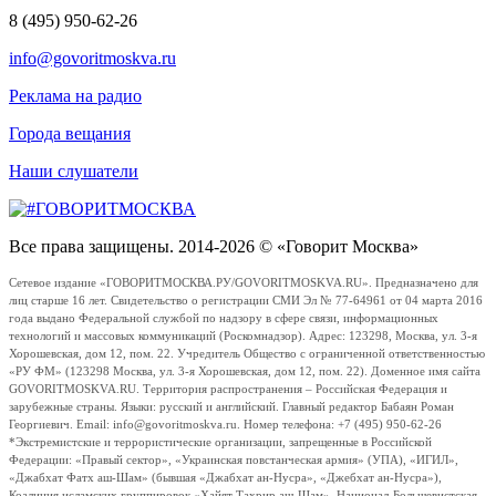
8 (495) 950-62-26
info@govoritmoskva.ru
Реклама на радио
Города вещания
Наши слушатели
Все права защищены. 2014-2026 © «Говорит Москва»
Сетевое издание «ГОВОРИТМОСКВА.РУ/GOVORITMOSKVA.RU». Предназначено для
лиц старше 16 лет. Свидетельство о регистрации СМИ Эл № 77-64961 от 04 марта 2016
года выдано Федеральной службой по надзору в сфере связи, информационных
технологий и массовых коммуникаций (Роскомнадзор). Адрес: 123298, Москва, ул. 3-я
Хорошевская, дом 12, пом. 22. Учредитель Общество с ограниченной ответственностью
«РУ ФМ» (123298 Москва, ул. 3-я Хорошевская, дом 12, пом. 22). Доменное имя сайта
GOVORITMOSKVA.RU. Территория распространения – Российская Федерация и
зарубежные страны. Языки: русский и английский. Главный редактор Бабаян Роман
Георгиевич. Email: info@govoritmoskva.ru. Номер телефона: +7 (495) 950-62-26
*Экстремистские и террористические организации, запрещенные в Российской
Федерации: «Правый сектор», «Украинская повстанческая армия» (УПА), «ИГИЛ»,
«Джабхат Фатх аш-Шам» (бывшая «Джабхат ан-Нусра», «Джебхат ан-Нусра»),
Коалиция исламских группировок «Хайят Тахрир аш-Шам», Национал-Большевистская