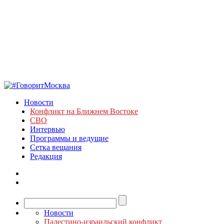
Новости
Конфликт на Ближнем Востоке
СВО
Интервью
Программы и ведущие
Сетка вещания
Редакция
Новости
Палестино-израильский конфликт