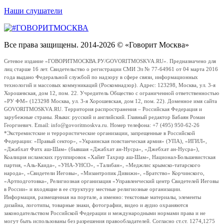
Наши слушатели
Все права защищены. 2014-2026 © «Говорит Москва»
Сетевое издание «ГОВОРИТМОСКВА.РУ/GOVORITMOSKVA.RU». Предназначено для
лиц старше 16 лет. Свидетельство о регистрации СМИ Эл № 77-64961 от 04 марта 2016
года выдано Федеральной службой по надзору в сфере связи, информационных
технологий и массовых коммуникаций (Роскомнадзор). Адрес: 123298, Москва, ул. 3-я
Хорошевская, дом 12, пом. 22. Учредитель Общество с ограниченной ответственностью
«РУ ФМ» (123298 Москва, ул. 3-я Хорошевская, дом 12, пом. 22). Доменное имя сайта
GOVORITMOSKVA.RU. Территория распространения – Российская Федерация и
зарубежные страны. Языки: русский и английский. Главный редактор Бабаян Роман
Георгиевич. Email: info@govoritmoskva.ru. Номер телефона: +7 (495) 950-62-26
*Экстремистские и террористические организации, запрещенные в Российской
Федерации: «Правый сектор», «Украинская повстанческая армия» (УПА), «ИГИЛ»,
«Джабхат Фатх аш-Шам» (бывшая «Джабхат ан-Нусра», «Джебхат ан-Нусра»),
Коалиция исламских группировок «Хайят Тахрир аш-Шам», Национал-Большевистская
партия, «Аль-Каида», «УНА-УНСО», «Талибан», «Меджлис крымско-татарского
народа», «Свидетели Иеговы», «Мизантропик Дивижн», «Братство» Корчинского,
«Артподготовка», Религиозная организация «Управленческий центр Свидетелей Иеговы
в России» и входящие в ее структуру местные религиозные организации.
Информация, размещенная на портале, а именно: текстовые материалы, элементы
дизайна, логотипы, товарные знаки, фотографии, видео и аудио охраняются
законодательством Российской Федерации и международными нормами права и не
могут быть использованы без разрешения правообладателей. Согласно ст.ст. 1274,1275