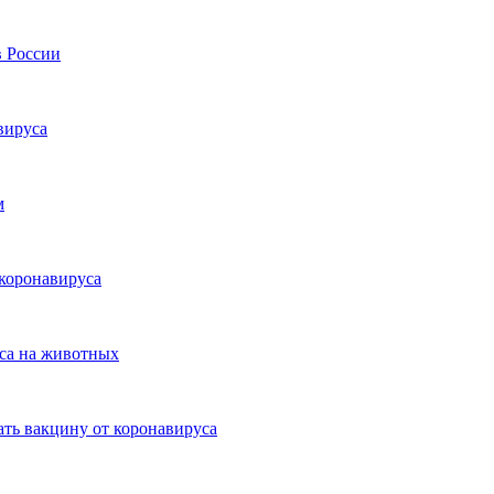
в России
вируса
м
коронавируса
са на животных
ть вакцину от коронавируса