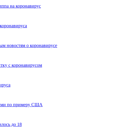
иппа на коронавирус
 коронавируса
вым новостям о коронавирусе
тку с коронавирусом
ируса
ными по примеру США
лось до 18