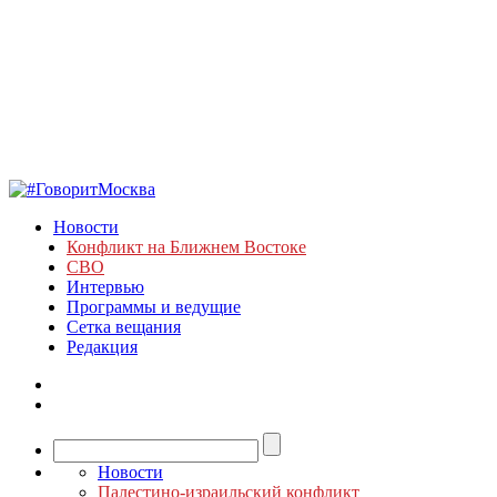
Новости
Конфликт на Ближнем Востоке
СВО
Интервью
Программы и ведущие
Сетка вещания
Редакция
Новости
Палестино-израильский конфликт