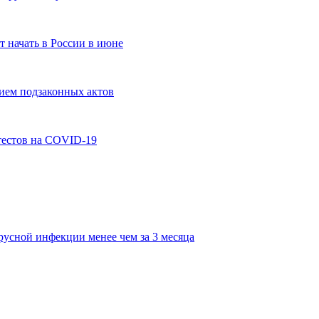
 начать в России в июне
тием подзаконных актов
естов на COVID-19
усной инфекции менее чем за 3 месяца