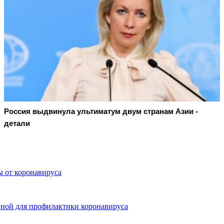
Россия выдвинула ультиматум двум странам Азии -
детали
 от коронавируса
вной для профилактики коронавируса