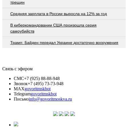
трещин
Средняя зарплата в России выросла на 12% за год
В киберкомандовании США произошла серия
самоубийств
Трамп: Байден передал Украине достаточно вооружения
Связь с эфиром
СМС
+7 (925) 88-88-948
Звонок
+7 (495) 73-73-948
MAX
govoritmskbot
Telegram
govoritmskbot
Письмо
info@govoritmoskva.ru