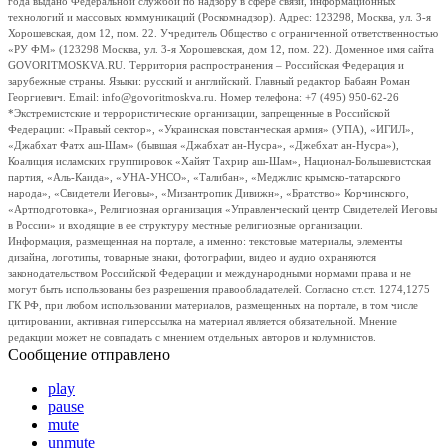
года выдано Федеральной службой по надзору в сфере связи, информационных
технологий и массовых коммуникаций (Роскомнадзор). Адрес: 123298, Москва, ул. 3-я
Хорошевская, дом 12, пом. 22. Учредитель Общество с ограниченной ответственностью
«РУ ФМ» (123298 Москва, ул. 3-я Хорошевская, дом 12, пом. 22). Доменное имя сайта
GOVORITMOSKVA.RU. Территория распространения – Российская Федерация и
зарубежные страны. Языки: русский и английский. Главный редактор Бабаян Роман
Георгиевич. Email: info@govoritmoskva.ru. Номер телефона: +7 (495) 950-62-26
*Экстремистские и террористические организации, запрещенные в Российской
Федерации: «Правый сектор», «Украинская повстанческая армия» (УПА), «ИГИЛ»,
«Джабхат Фатх аш-Шам» (бывшая «Джабхат ан-Нусра», «Джебхат ан-Нусра»),
Коалиция исламских группировок «Хайят Тахрир аш-Шам», Национал-Большевистская
партия, «Аль-Каида», «УНА-УНСО», «Талибан», «Меджлис крымско-татарского
народа», «Свидетели Иеговы», «Мизантропик Дивижн», «Братство» Корчинского,
«Артподготовка», Религиозная организация «Управленческий центр Свидетелей Иеговы
в России» и входящие в ее структуру местные религиозные организации.
Информация, размещенная на портале, а именно: текстовые материалы, элементы
дизайна, логотипы, товарные знаки, фотографии, видео и аудио охраняются
законодательством Российской Федерации и международными нормами права и не
могут быть использованы без разрешения правообладателей. Согласно ст.ст. 1274,1275
ГК РФ, при любом использовании материалов, размещенных на портале, в том числе
цитировании, активная гиперссылка на материал является обязательной. Мнение
редакции может не совпадать с мнением отдельных авторов и колумнистов.
Сообщение отправлено
play
pause
mute
unmute