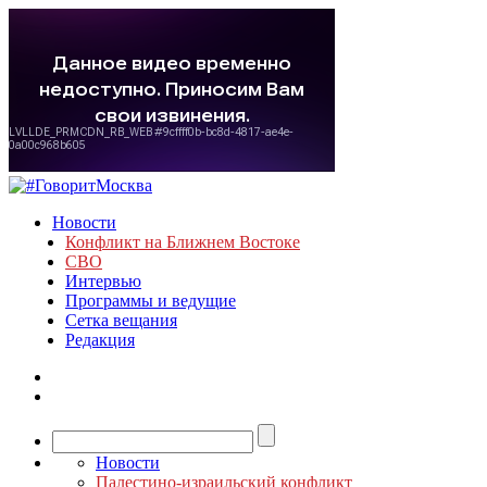
Новости
Конфликт на Ближнем Востоке
СВО
Интервью
Программы и ведущие
Сетка вещания
Редакция
Новости
Палестино-израильский конфликт