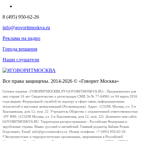
8 (495) 950-62-26
info@govoritmoskva.ru
Реклама на радио
Города вещания
Наши слушатели
Все права защищены. 2014-2026 © «Говорит Москва»
Сетевое издание «ГОВОРИТМОСКВА.РУ/GOVORITMOSKVA.RU». Предназначено для
лиц старше 16 лет. Свидетельство о регистрации СМИ Эл № 77-64961 от 04 марта 2016
года выдано Федеральной службой по надзору в сфере связи, информационных
технологий и массовых коммуникаций (Роскомнадзор). Адрес: 123298, Москва, ул. 3-я
Хорошевская, дом 12, пом. 22. Учредитель Общество с ограниченной ответственностью
«РУ ФМ» (123298 Москва, ул. 3-я Хорошевская, дом 12, пом. 22). Доменное имя сайта
GOVORITMOSKVA.RU. Территория распространения – Российская Федерация и
зарубежные страны. Языки: русский и английский. Главный редактор Бабаян Роман
Георгиевич. Email: info@govoritmoskva.ru. Номер телефона: +7 (495) 950-62-26
*Экстремистские и террористические организации, запрещенные в Российской