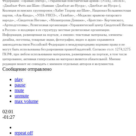
Федерации: «Правый сектор», «Украинская повстанческая армия» (УПА), «ИГИЛ»,
«Джабхат Фатх аш-Шам» (бывшая «Джабхат ан-Нусра», «Джебхат ан-Нусра»),
Коалиция исламских группировок «Хайят Тахрир аш-Шам», Национал-Большевистская
партия, «Аль-Каида», «УНА-УНСО», «Талибан», «Меджлис крымско-татарского
народа», «Свидетели Иеговы», «Мизантропик Дивижн», «Братство» Корчинского,
«Артподготовка», Религиозная организация «Управленческий центр Свидетелей Иеговы
в России» и входящие в ее структуру местные религиозные организации.
Информация, размещенная на портале, а именно: текстовые материалы, элементы
дизайна, логотипы, товарные знаки, фотографии, видео и аудио охраняются
законодательством Российской Федерации и международными нормами права и не
могут быть использованы без разрешения правообладателей. Согласно ст.ст. 1274,1275
ГК РФ, при любом использовании материалов, размещенных на портале, в том числе
цитировании, активная гиперссылка на материал является обязательной. Мнение
редакции может не совпадать с мнением отдельных авторов и колумнистов.
Сообщение отправлено
play
pause
mute
unmute
max volume
02:01
-01:27
repeat off