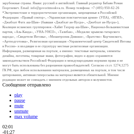
зарубежные страны. Языки: русский и английский. Главный редактор Бабаян Роман
Георгиевич. Email: info@govoritmoskva.ru. Номер телефона: +7 (495) 950-62-26
*Экстремистские и террористические организации, запрещенные в Российской
Федерации: «Правый сектор», «Украинская повстанческая армия» (УПА), «ИГИЛ»,
«Джабхат Фатх аш-Шам» (бывшая «Джабхат ан-Нусра», «Джебхат ан-Нусра»),
Коалиция исламских группировок «Хайят Тахрир аш-Шам», Национал-Большевистская
партия, «Аль-Каида», «УНА-УНСО», «Талибан», «Меджлис крымско-татарского
народа», «Свидетели Иеговы», «Мизантропик Дивижн», «Братство» Корчинского,
«Артподготовка», Религиозная организация «Управленческий центр Свидетелей Иеговы
в России» и входящие в ее структуру местные религиозные организации.
Информация, размещенная на портале, а именно: текстовые материалы, элементы
дизайна, логотипы, товарные знаки, фотографии, видео и аудио охраняются
законодательством Российской Федерации и международными нормами права и не
могут быть использованы без разрешения правообладателей. Согласно ст.ст. 1274,1275
ГК РФ, при любом использовании материалов, размещенных на портале, в том числе
цитировании, активная гиперссылка на материал является обязательной. Мнение
редакции может не совпадать с мнением отдельных авторов и колумнистов.
Сообщение отправлено
play
pause
mute
unmute
max volume
02:01
-01:27