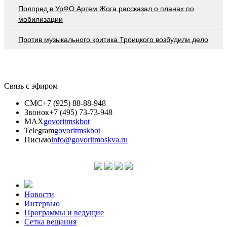
Полпред в УрФО Артем Жога рассказал о планах по
мобилизации
Против музыкального критика Троицкого возбудили дело
Связь с эфиром
СМС
+7 (925) 88-88-948
Звонок
+7 (495) 73-73-948
MAX
govoritmskbot
Telegram
govoritmskbot
Письмо
info@govoritmoskva.ru
Новости
Интервью
Программы и ведущие
Сетка вещания