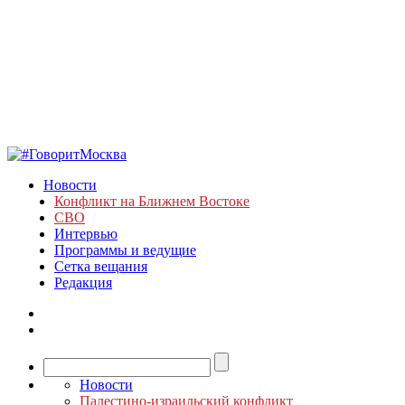
Новости
Конфликт на Ближнем Востоке
СВО
Интервью
Программы и ведущие
Сетка вещания
Редакция
Новости
Палестино-израильский конфликт