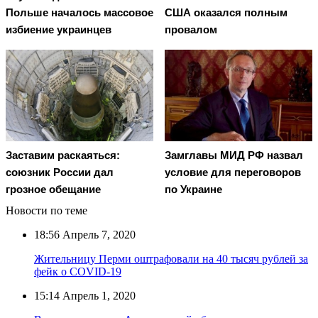
Польше началось массовое
США оказался полным
избиение украинцев
провалом
Заставим раскаяться:
Замглавы МИД РФ назвал
союзник России дал
условие для переговоров
грозное обещание
по Украине
Новости по теме
18:56
Апрель 7, 2020
Жительницу Перми оштрафовали на 40 тысяч рублей за
фейк о COVID-19
15:14
Апрель 1, 2020