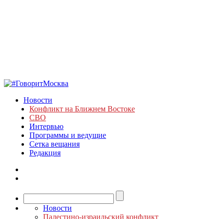
Новости
Конфликт на Ближнем Востоке
СВО
Интервью
Программы и ведущие
Сетка вещания
Редакция
Новости
Палестино-израильский конфликт