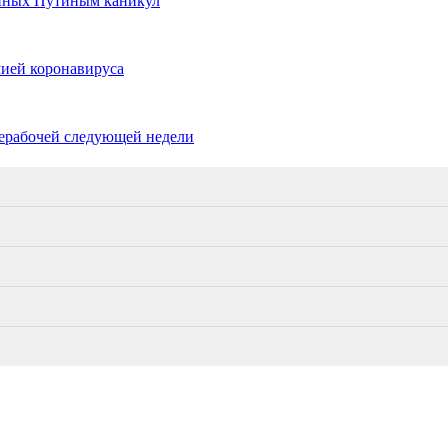
енных Путиным каникул
мией коронавируса
нерабочей следующей недели