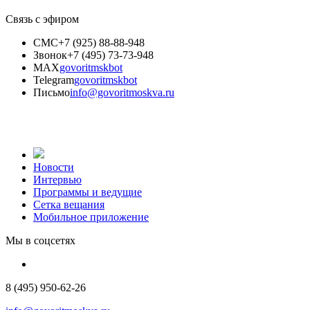
Связь с эфиром
СМС
+7 (925) 88-88-948
Звонок
+7 (495) 73-73-948
MAX
govoritmskbot
Telegram
govoritmskbot
Письмо
info@govoritmoskva.ru
Новости
Интервью
Программы и ведущие
Сетка вещания
Мобильное приложение
Мы в соцсетях
8 (495) 950-62-26