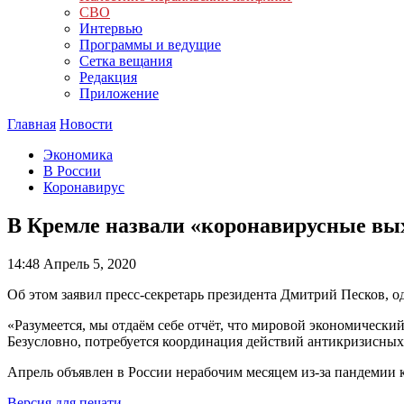
СВО
Интервью
Программы и ведущие
Сетка вещания
Редакция
Приложение
Главная
Новости
Экономика
В России
Коронавирус
В Кремле назвали «коронавирусные вы
14:48
Апрель 5, 2020
Об этом заявил пресс-секретарь президента Дмитрий Песков, о
«Разумеется, мы отдаём себе отчёт, что мировой экономический
Безусловно, потребуется координация действий антикризисных 
Апрель объявлен в России нерабочим месяцем из-за пандемии 
Версия для печати