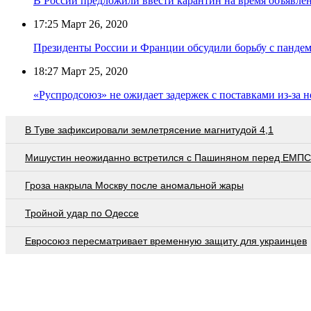
В России предложили ввести карантин на время объявл
17:25
Март 26, 2020
Президенты России и Франции обсудили борьбу с панде
18:27
Март 25, 2020
«Руспродсоюз» не ожидает задержек с поставками из-за 
В Туве зафиксировали землетрясение магнитудой 4,1
Мишустин неожиданно встретился с Пашиняном перед ЕМПС
Гроза накрыла Москву после аномальной жары
Тройной удар по Одессe
Евросоюз пересматривает временную защиту для украинцев