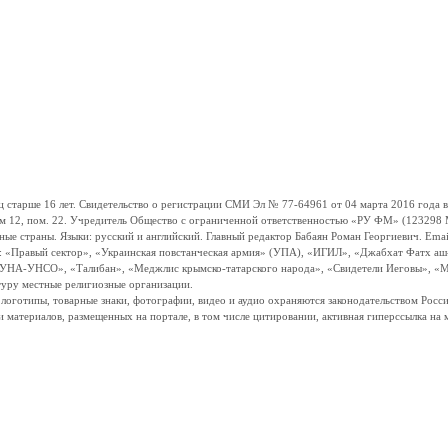
ше 16 лет. Свидетельство о регистрации СМИ Эл № 77-64961 от 04 марта 2016 года вы
ом 12, пом. 22. Учредитель Общество с ограниченной ответственностью «РУ ФМ» (123298 Мо
траны. Языки: русский и английский. Главный редактор Бабаян Роман Георгиевич. Email:
и: «Правый сектор», «Украинская повстанческая армия» (УПА), «ИГИЛ», «Джабхат Фатх а
«УНА-УНСО», «Талибан», «Меджлис крымско-татарского народа», «Свидетели Иеговы», «М
туру местные религиозные организации.
, логотипы, товарные знаки, фотографии, видео и аудио охраняются законодательством Ро
и материалов, размещенных на портале, в том числе цитировании, активная гиперссылка на 