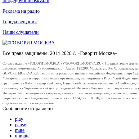
info@govoritmoskva.ru
Реклама на радио
Города вещания
Наши слушатели
Все права защищены. 2014-2026 © «Говорит Москва»
Сетевое издание «ГОВОРИТМОСКВА.РУ/GOVORITMOSKVA.RU». Предназначено для лиц стар
массовых коммуникаций (Роскомнадзор). Адрес: 123298, Москва, ул. 3-я Хорошевская, д
GOVORITMOSKVA.RU. Территория распространения – Российская Федерация и зарубежные с
*Экстремистские и террористические организации, запрещенные в Российской Федераци
группировок «Хайят Тахрир аш-Шам», Национал-Большевистская партия, «Аль-Каида», 
организация «Управленческий центр Свидетелей Иеговы в России» и входящие в ее струк
Информация, размещенная на портале, а именно: текстовые материалы, элементы дизайна
разрешения правообладателей. Согласно ст.ст. 1274,1275 ГК РФ, при любом использовани
отдельных авторов и колумнистов.
Сообщение отправлено
play
pause
mute
unmute