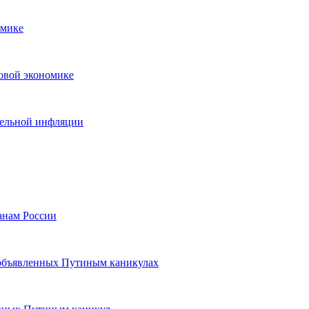
омике
ровой экономике
едельной инфляции
анам России
 объявленных Путиным каникулах