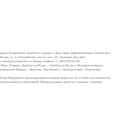
дано Федеральной службой по надзору в сфере связи, информационных технологий и
сква, ул. 3-я Хорошевская, дом 12, пом. 22). Доменное имя сайта
 info@govoritmoskva.ru. Номер телефона: +7 (495) 950-62-26
ш-Шам» (бывшая «Джабхат ан-Нусра», «Джебхат ан-Нусра»), Коалиция исламских
изантропик Дивижн», «Братство» Корчинского, «Артподготовка», Религиозная
ссийской Федерации и международными нормами права и не могут быть использованы без
материал является обязательной. Мнение редакции может не совпадать с мнением